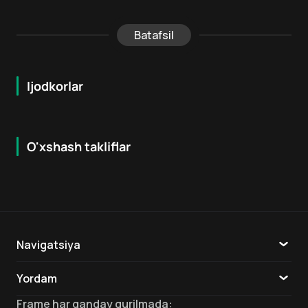
Batafsil
Ijodkorlar
O'xshash takliflar
6.7
7.9
18
+
16
+
Hafta Topi
Navigatsiya
Katalog
Yordam
TV
Aloqa
Frame
har qanday qurilmada
: