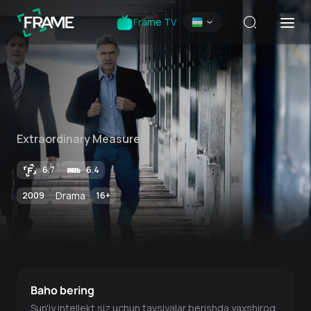
Frame TV
Extraordinary Measures
6.7
6.4
Drama
2009
16
+
Baho bering
Sun'iy intellekt siz uchun tavsiyalar berishda yaxshiroq