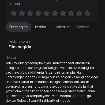
bo'ladi
1
1
2
2
3
3
4
4
5
5
6
6
7
7
8
8
9
9
10
10
Film
haqida
Izohlar
Ijodkorlar
Faktlar
Keskin choralar
Film haqida
Hikoya
Jon Kroulining haqiqiy hikoyasi, muvaffaqiyatli amerikalik,
uning karerasi osmonga ko‘tarilgan va bulutsiz kelajagi bir
vaqtning o‘zida ikki kenja farzandining kamdan-kam
uchraydigan genetik o‘limga olib keladigan kasalligi haqidagi
dahshatli xabar bilan barbod bo‘lgan. Ammo Jon taslim
bo‘lmaydi, u o‘zining tug‘ma iste’dodi va qat’iyati bilan hali
yetarlicha o‘rganilmagan fan sohasidagi ishlanmalar uchun
biotexnologiya kompaniyasini yaratmoqda. Tadqiqotga
doktor Robert Stounxill rahbarlik qilmoqda.