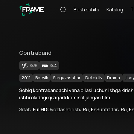
Bosh sahifa
Katalog
T
Contraband
6.9
6.4
2011
Boevik
Sarguzashtlar
Detektiv
Drama
Jino
Sobiq kontrabandachi yana oilasi uchun ishga kiris
ishtirokidagi qiziqarli kriminal jangari film
Sifat
:
FullHD
Ovozlashtirish
:
Ru, En
Subtitrlar
:
Ru, E