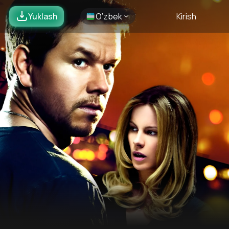
Yuklash
O’zbek
Kirish