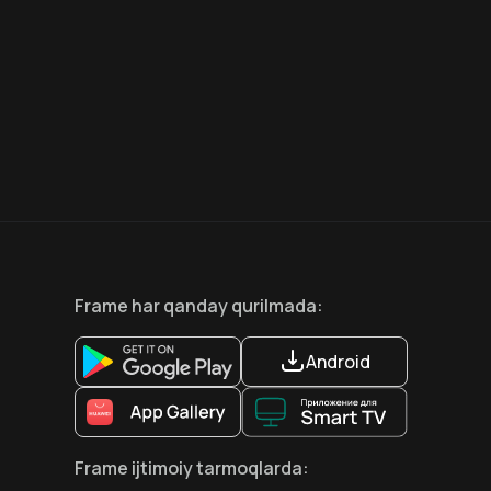
7.5
6.6
18
+
12
+
Hafta Topi
Frame
har qanday qurilmada
:
Android
Frame
ijtimoiy tarmoqlarda
: