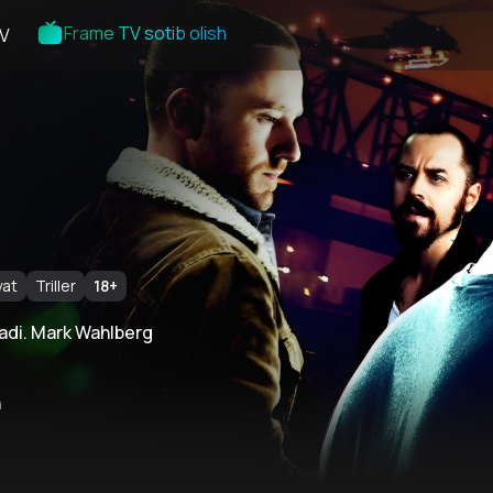
Frame TV sotib olish
V
yat
Triller
18
+
hadi. Mark Wahlberg
n