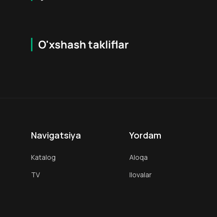
O'xshash takliflar
7.2
18
+
16
+
Hafta Topi
Navigatsiya
Yordam
Katalog
Aloqa
TV
Ilovalar