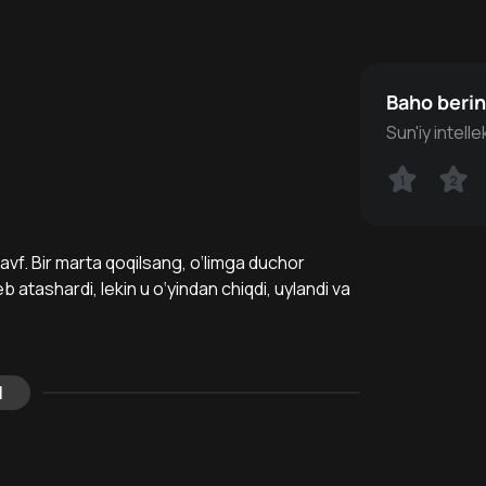
Baho beri
Sun'iy intell
1
1
2
2
avf. Bir marta qoqilsang, o‘limga duchor
b atashardi, lekin u o‘yindan chiqdi, uylandi va
l