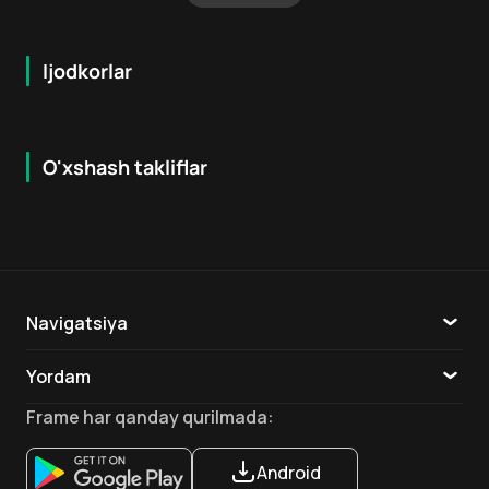
Ijodkorlar
O'xshash takliflar
7.9
8.6
16
+
18
+
Hafta Topi
Hafta Topi
Navigatsiya
Katalog
Yordam
TV
Aloqa
Frame
har qanday qurilmada
:
Ilovalar
Android