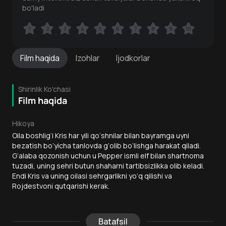
bo'ladi
1
1
2
2
3
3
4
4
5
5
6
6
7
7
8
8
9
9
10
10
Film
haqida
Izohlar
Ijodkorlar
Shirinlik Ko'chasi
Film haqida
Hikoya
Oila boshlig‘i Kris har yili qo‘shnilar bilan bayramga uyni
bezatish bo‘yicha tanlovda g‘olib bo‘lishga harakat qiladi.
G‘alaba qozonish uchun u Pepper ismli elf bilan shartnoma
tuzadi, uning sehri butun shaharni tartibsizlikka olib keladi.
Endi Kris va uning oilasi sehrgarlikni yo‘q qilishi va
Rojdestvoni qutqarishi kerak.
Batafsil