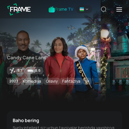
Frame TV
Candy Cane Lane
5.7
5.6
Komediya
Oilaviy
Fantaziya
2023
0
+
Baho bering
Sun'iy intellekt siz uchun tavsiyalar berishda yaxshiroq