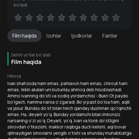
bo'ladi
1
1
2
2
3
3
4
4
5
5
6
6
7
7
8
8
9
9
10
10
Film
haqida
Izohlar
Ijodkorlar
Faktlar
Sehrli yo'llar bo'ylab
Film haqida
Hikoya
Ivan shahzoda ham emas, pahlavon ham emas, chiroyli ham
emas, lekin akalari uni butunlay ahmoq deb hisoblashadi.
Ammo Ivanning do‘sti va sodiq yordamchisi - Bukri Ot paydo
bo‘lgach, hamma narsa o‘zgaradi. Bo‘yi past bo‘lsa ham, aqlli
va jasur. Bunday do‘st bilan hech qanday dushman qo‘rqinchli
emas. Ha, deyarli yo‘q. Bunday yordamchi bilan imkonsiz
narsaning o‘zi yo‘q. Deyarli, yo‘q. Ivan va Konk do‘stligini
sinovdan o‘tkazishi, makkor raqibga duch kelishi, aql bovar
qilmaydigan sinovlarni yengib o‘tishi va shunday muhabbatga