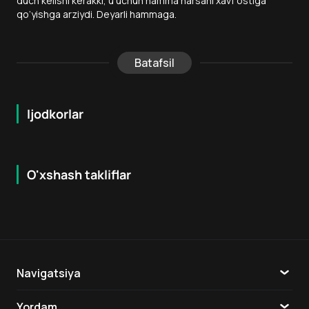
duch kelishi kerakki, u uchun hamma narsani xavf ostiga
qo‘yishga arziydi. Deyarli hammaga.
Batafsil
Ijodkorlar
O'xshash takliflar
5.9
6.7
6
+
0
+
Navigatsiya
Katalog
Yordam