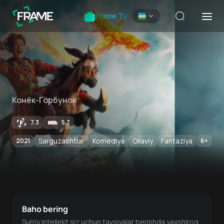
Frame TV
Конёк-Горбунок
7.3
5.7
Sarguzashtlar
Komediya
Oilaviy
Fantaziya
2021
6
+
Baho bering
Sun'iy intellekt siz uchun tavsiyalar berishda yaxshiroq