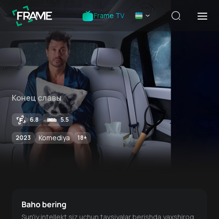
Frame TV
Конец славы
6.8
5.5
Komediya
2023
18
+
Baho bering
Sun'iy intellekt siz uchun tavsiyalar berishda yaxshiroq