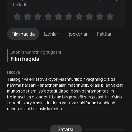
bo'ladi
1
1
2
2
3
3
4
4
5
5
6
6
7
7
8
8
9
9
10
10
Film
haqida
Izohlar
Ijodkorlar
Faktlar
Shon-shuhratning tugashi
Film haqida
Hikoya
Talabgir va erkatoy aktyor Mashhurlik bir vaqtning o‘zida
hamma narsani - shartnomalar, mashhurlik, oilasi bilan yaxshi
munosabatlarni yo‘qotadi. Biroq, bosh qahramon taslim
bo‘lmaydi va o‘z agenti bilan birga xavfli sarguzashtni o‘ylab
topadi - karyerasini tiriltirish va toza sahifadan boshlash
uchun o‘zini tiriklayin ko‘mish.
Batafsil