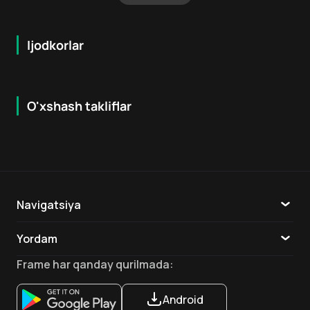
Ijodkorlar
O'xshash takliflar
4.8
7.9
18
+
16
+
Hafta Topi
Navigatsiya
Katalog
Yordam
TV
Aloqa
Frame
har qanday qurilmada
:
Ilovalar
Android