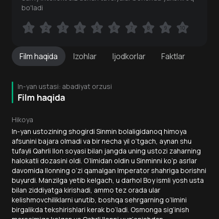
bo'ladi
1
1
2
2
3
3
4
4
5
5
6
6
7
7
8
8
9
9
10
10
Film
haqida
Izohlar
Ijodkorlar
Faktlar
In-yan ustasi: abadiyat orzusi
Film haqida
Hikoya
In-yan ustozining shogirdi Sinmin bolaligidanoq himoya
afsunini bajara olmadi va bir necha yil o‘tgach, aynan shu
tufayli Qahrli Ilon soyasi bilan jangda uning ustozi zaharning
halokatli dozasini oldi. O‘limidan oldin u Sinminni ko‘p asrlar
davomida Ilonning o‘zi qamalgan Imperator shahriga borishni
buyurdi. Manzilga yetib kelgach, u darhol Boy ismli yosh usta
bilan ziddiyatga kirishadi, ammo tez orada ular
kelishmovchiliklarni unutib, boshqa sehrgarning o‘limini
birgalikda tekshirishlari kerak bo‘ladi. Osmonga sig‘inish