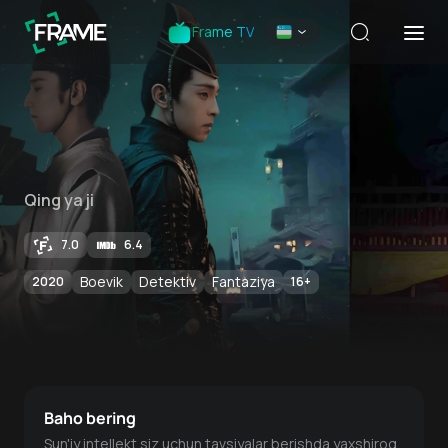
Frame TV
Qing ya ji
7.0
6.4
Boevik
Detektiv
Fantaziya
2020
16
+
Baho bering
Sun'iy intellekt siz uchun tavsiyalar berishda yaxshiroq