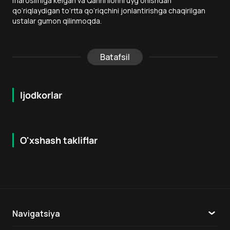
marosimiga kelgan va Qahrli Ilonni uyg‘onishdan
qo‘riqlaydigan to‘rtta qo‘riqchini jonlantirishga chaqirilgan
ustalar gumon qilinmoqda.
Batafsil
Ijodkorlar
O'xshash takliflar
6.3
5.9
18
+
16
+
Navigatsiya