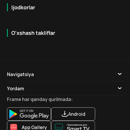
Ijodkorlar
O'xshash takliflar
7.9
8.6
16
+
18
+
Hafta Topi
Hafta Topi
Navigatsiya
Katalog
Yordam
TV
Aloqa
Frame
har qanday qurilmada
:
Ilovalar
Android