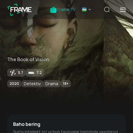
Frame TV
The Book of Vision
5.7
7.2
Detektiv
Drama
2020
18
+
Baho bering
Sun'iy intellekt siz uchun tavsiyalar berishda yaxshiroq