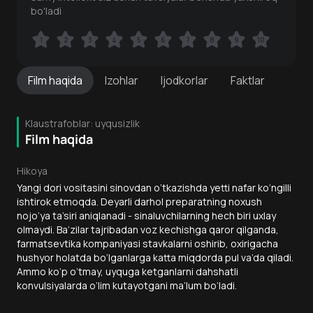
bo'ladi
1
1
2
2
3
3
4
4
5
5
6
6
7
7
8
8
9
9
10
10
Film
haqida
Izohlar
Ijodkorlar
Faktlar
Klaustrafoblar: uyqusizlik
Film haqida
Hikoya
Yangi dori vositasini sinovdan o‘tkazishda yetti nafar ko‘ngilli
ishtirok etmoqda. Deyarli darhol preparatning noxush
nojo‘ya ta’siri aniqlanadi - sinaluvchilarning hech biri uxlay
olmaydi. Ba’zilar tajribadan voz kechishga qaror qilganda,
farmatsevtika kompaniyasi stavkalarni oshirib, oxirigacha
hushyor holatda bo‘lganlarga katta miqdorda pul va’da qiladi.
Ammo ko‘p o‘tmay, uyquga ketganlarni dahshatli
konvulsiyalarda o‘lim kutayotgani ma’lum bo‘ladi.