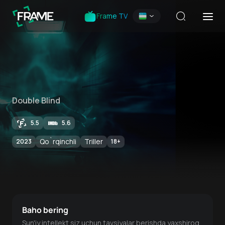
Frame TV
Double Blind
5.5
5.6
Qo`rqinchli
Triller
2023
18
+
Baho bering
Sun'iy intellekt siz uchun tavsiyalar berishda yaxshiroq