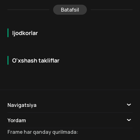
Batafsil
Ijodkorlar
O'xshash takliflar
4.8
7.9
18
+
16
+
Hafta Topi
Navigatsiya
Katalog
Yordam
TV
Aloqa
Frame
har qanday qurilmada
: