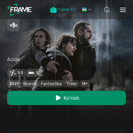
Frame TV
Acide
5.5
5.1
Boevik
Fantastika
Triller
2023
18
+
Ko'rish