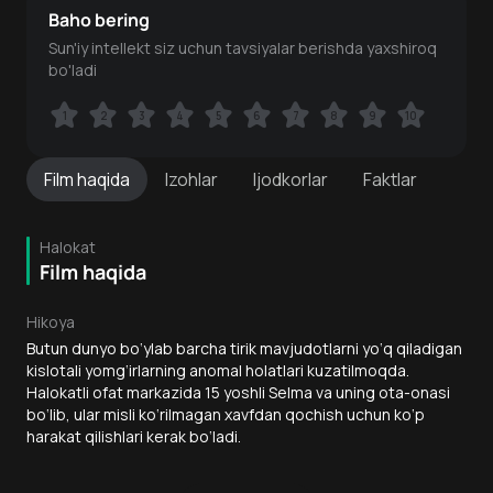
Baho bering
Sun'iy intellekt siz uchun tavsiyalar berishda yaxshiroq
bo'ladi
1
1
2
2
3
3
4
4
5
5
6
6
7
7
8
8
9
9
10
10
Film
haqida
Izohlar
Ijodkorlar
Faktlar
Halokat
Film haqida
Hikoya
Butun dunyo bo‘ylab barcha tirik mavjudotlarni yo‘q qiladigan
kislotali yomg‘irlarning anomal holatlari kuzatilmoqda.
Halokatli ofat markazida 15 yoshli Selma va uning ota-onasi
bo‘lib, ular misli ko‘rilmagan xavfdan qochish uchun ko‘p
harakat qilishlari kerak bo‘ladi.