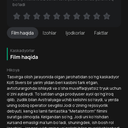
bo'ladi
1
1
2
2
3
3
4
4
5
5
6
6
7
7
8
8
9
9
10
10
Film
haqida
Izohlar
Ijodkorlar
Faktlar
Kaskadyorlar
Film haqida
Hikoya
Tasvirga olish jarayonida olgan jarohatidan so‘ng kaskadyor
Kolt Sivers bir yarim yildan beri kasbini tark etgan,
avtoturargohda ishlaydi va o‘sha muvaffaqiyatsiz tryuk uchun
o‘zini ayblaydi. To‘satdan unga prodyuser ayol qo‘ng‘iroq
qilib, zudlik bilan Avstraliyaga uchib kelishni so‘raydi, u yerda
uning sobiq operator sevgilisi Jodi o‘zining rejissyorlik
debyuti, keng ko‘lamli fantastika "Metalshtorm" filmini
suratga olmoqda. Kelgandan so‘ng, Jodi uni ko‘rishdan
xursand emasligi ma’lum bo‘ladi, shuningdek, ish bosh rol