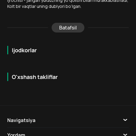
ijrochisi - jangari yulduzning yo‘qolishi bilan murakkablashadi,
Kolt bir vaqtlar uning dublyori bo‘lgan.
Batafsil
Ijodkorlar
O'xshash takliflar
6.3
7.3
18
+
18
+
Navigatsiya
Katalog
Yordam