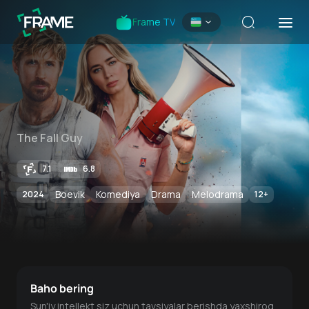
Frame TV
The Fall Guy
7.1
6.8
Boevik
Komediya
Drama
Melodrama
2024
12
+
Baho bering
Sun'iy intellekt siz uchun tavsiyalar berishda yaxshiroq