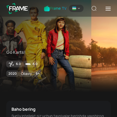
Frame TV
Go Karts!
6.0
6.0
Oilaviy
2020
6
+
Baho bering
Sun'iy intellekt siz uchun tavsiyalar berishda yaxshiroq