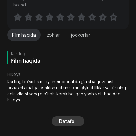
bo'ladi
1
1
2
2
3
3
4
4
5
5
6
6
7
7
8
8
9
9
10
10
Film
haqida
Izohlar
Ijodkorlar
Karting
Film haqida
Hikoya
Karting bo‘yicha milliy chempionatda g‘alaba qozonish
orzusini amalga oshirish uchun ulkan qiyinchiliklar va o‘zining
aqlsizligini yengib o‘tishi kerak bo‘lgan yosh yigit haqidagi
hikoya.
Batafsil