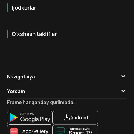
Ijodkorlar
O'xshash takliflar
7.9
8.6
16
+
18
+
Hafta Topi
Hafta Topi
Navigatsiya
Katalog
Yordam
TV
Aloqa
Frame
har qanday qurilmada
:
Ilovalar
Android