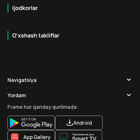
Ijodkorlar
O'xshash takliflar
6.1
7.9
6
+
16
+
Hafta Topi
Navigatsiya
Katalog
Yordam
TV
Aloqa
Frame
har qanday qurilmada
:
Ilovalar
Android