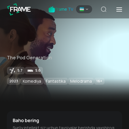
Frame TV
The Pod Generation
5.7
5.6
Komediya
Fantastika
Melodrama
2023
16
+
Baho bering
Sun'iy intellekt siz uchun tavsiyalar berishda yaxshiroq