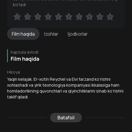
bo'ladi
1
1
2
2
3
3
4
4
5
5
6
6
7
7
8
8
9
9
10
10
Film
haqida
Izohlar
Ijodkorlar
Kapsula avlodi
Film haqida
Hikoya
Yaqin kelajak. Er-xotin Reychel va Elvi farzand ko‘rishni
xohlashadi va yirik texnologiya kompaniyasi ikkalasiga ham
homiladorlikning quvonchlari va qiyinchiliklarini sinab ko‘rishni
taklif qiladi.
Batafsil