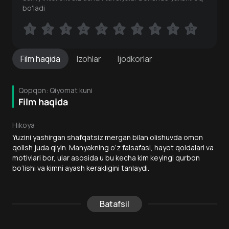
bo'ladi
1
1
2
2
3
3
4
4
5
5
6
6
7
7
8
8
9
9
10
10
Film
haqida
Izohlar
Ijodkorlar
Qopqon: Qiyomat kuni
Film haqida
Hikoya
Yuzini yashirgan shafqatsiz mergan bilan olishuvda omon
qolish juda qiyin. Manyakning o‘z falsafasi, hayot qoidalari va
motivlari bor, ular asosida u bu kecha kim keyingi qurbon
bo‘lishi va kimni ayash kerakligini tanlaydi.
Batafsil