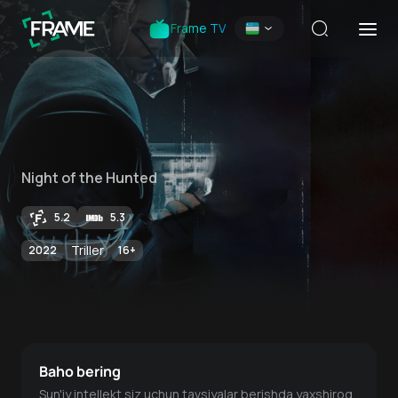
Frame TV
Night of the Hunted
5.2
5.3
Triller
2022
16
+
Baho bering
Sun'iy intellekt siz uchun tavsiyalar berishda yaxshiroq