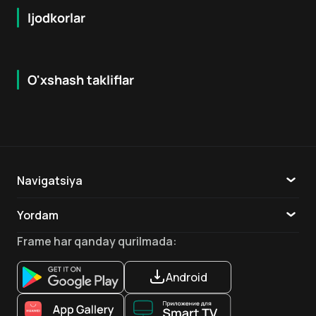
Ijodkorlar
O'xshash takliflar
7.9
8.6
16
+
18
+
Hafta Topi
Hafta Topi
Navigatsiya
Katalog
Yordam
TV
Aloqa
Frame
har qanday qurilmada
:
Ilovalar
Android