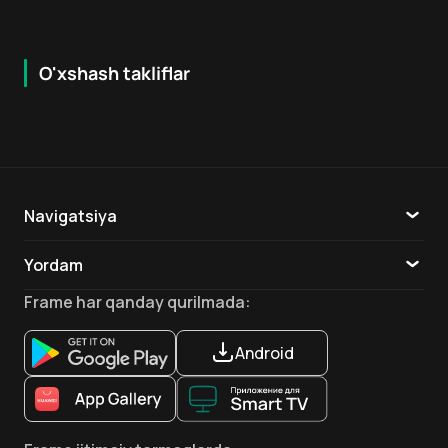
O'xshash takliflar
7.9
16
+
16
+
Hafta Topi
Navigatsiya
Katalog
Yordam
TV
Aloqa
Frame
har qanday qurilmada
:
Ilovalar
Android