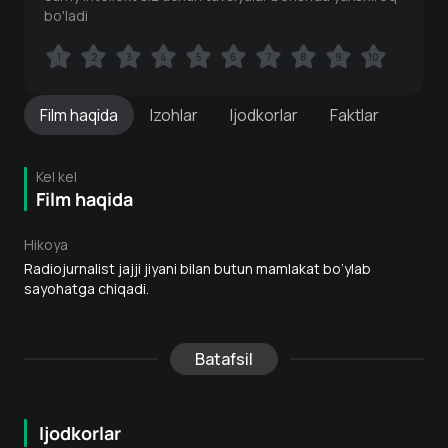
bo'ladi
1
1
2
2
3
3
4
4
5
5
6
6
7
7
8
8
9
9
10
10
Film
haqida
Izohlar
Ijodkorlar
Faktlar
Kel kel
Film haqida
Hikoya
Radiojurnalist jajji jiyani bilan butun mamlakat bo‘ylab
sayohatga chiqadi.
Batafsil
Ijodkorlar