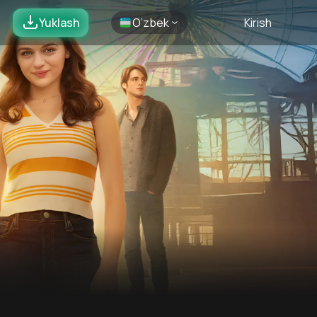
Yuklash
O’zbek
Kirish