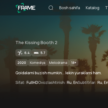
Bosh sahifa
Katalog
T
The Kissing Booth 2
6.4
5.7
2020
Komediya
Melodrama
18
+
Qoidalarni buzish mumkin... lekin yuraklarni ham.
Sifat
:
FullHD
Ovozlashtirish
:
Ru, En
Subtitrlar
:
Ru, E