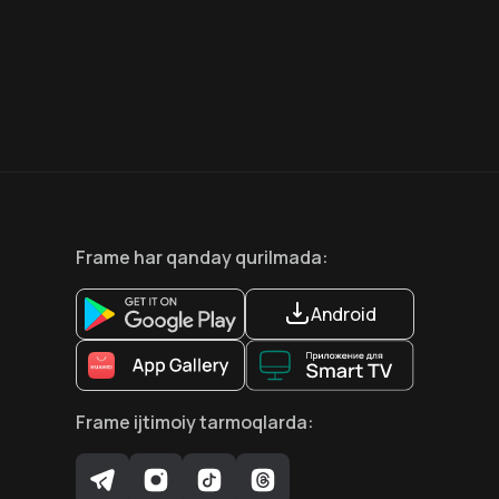
6.6
8.1
12
+
18
+
Hafta Topi
Frame
har qanday qurilmada
:
Android
Frame
ijtimoiy tarmoqlarda
: