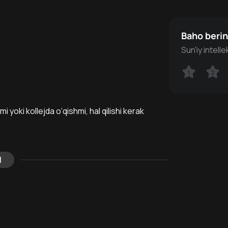
Baho beri
Sun'iy intell
1
1
2
2
 yoki kollejda o‘qishmi, hal qilishi kerak
l