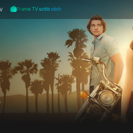
Frame TV sotib olish
V
n