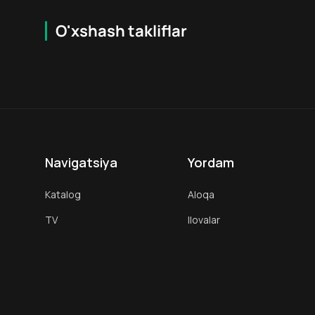
O'xshash takliflar
7.9
16
+
18
+
Hafta Topi
Hafta Topi
Navigatsiya
Yordam
Katalog
Aloqa
TV
Ilovalar