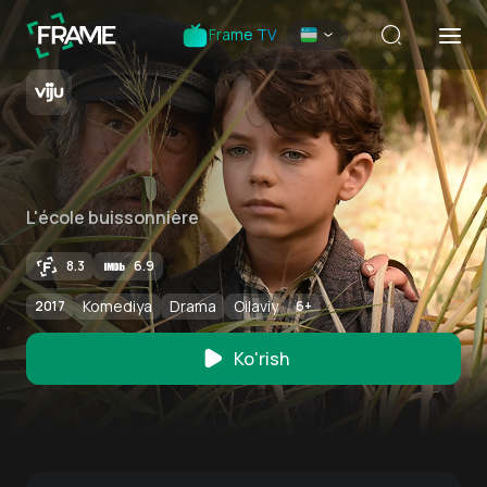
Frame TV
L'école buissonnière
8.3
6.9
Komediya
Drama
Oilaviy
2017
6
+
Ko'rish