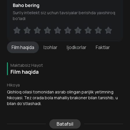
Baho bering
Sun'iy intellekt siz uchun tavsiyalar berishda yaxshiroq
bo'ladi
1
1
2
2
3
3
4
4
5
5
6
6
7
7
8
8
9
9
10
10
Film
haqida
Izohlar
Ijodkorlar
Faktlar
Maktabsiz Hayot
Film haqida
Hikoya
Qishloq oilasi tomonidan asrab olingan parijlik yetimning
hikoyasi. Tez orada bola mahalliy brakoner bilan tanishib, u
bilan do‘stlashadi.
Batafsil