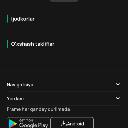
Ijodkorlar
O'xshash takliflar
7.9
8.6
16
+
18
+
Hafta Topi
Hafta Topi
Navigatsiya
Katalog
Yordam
TV
Aloqa
Frame
har qanday qurilmada
:
Ilovalar
Android