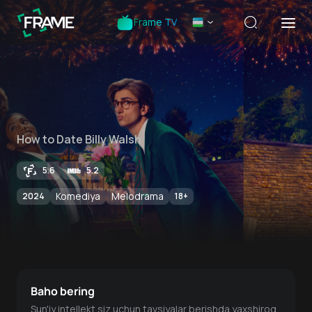
Frame TV
How to Date Billy Walsh
5.6
5.2
Komediya
Melodrama
2024
18
+
Baho bering
Sun'iy intellekt siz uchun tavsiyalar berishda yaxshiroq