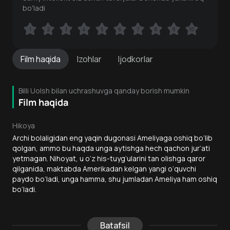
bo'ladi
1
1
2
2
3
3
4
4
5
5
6
6
7
7
8
8
9
9
10
10
Film
haqida
Izohlar
Ijodkorlar
Billi Uolsh bilan uchrashuvga qanday borish mumkin
Film haqida
Hikoya
Archi bolaligidan eng yaqin dugonasi Ameliyaga oshiq bo‘lib
qolgan, ammo bu haqda unga aytishga hech qachon jur’ati
yetmagan. Nihoyat, u o‘z his-tuyg‘ularini tan olishga qaror
qilganida, maktabda Amerikadan kelgan yangi o‘quvchi
paydo bo‘ladi, unga hamma, shu jumladan Ameliya ham oshiq
bo‘ladi.
Batafsil