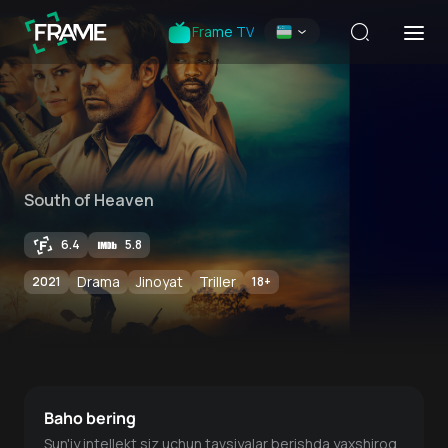
Frame TV
South of Heaven
6.4
5.8
Drama
Jinoyat
Triller
2021
18
+
Baho bering
Sun'iy intellekt siz uchun tavsiyalar berishda yaxshiroq