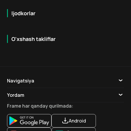
Ijodkorlar
O'xshash takliflar
7.9
8.6
16
+
18
+
Hafta Topi
Hafta Topi
Navigatsiya
Katalog
Yordam
TV
Aloqa
Frame
har qanday qurilmada
:
Ilovalar
Android