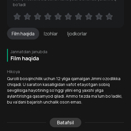
bo'ladi
1
1
2
2
3
3
4
4
5
5
6
6
7
7
8
8
9
9
10
10
Film
haqida
Izohlar
Ijodkorlar
Jannatdan janubda
Film haqida
Hikoya
Qurolli bosqinchilik uchun 12 yilga qamalgan Jimmi ozodlikka
chiqadi. U saraton kasalligidan vafot etayotgan sobiq
sevgilisiga hayotining so‘nggi yilini eng yaxshi yilga
aylantirishga qasamyod qiladi. Ammo tezda ma’lum bo‘ladiki,
bu va’dani bajarish unchalik oson emas.
Batafsil