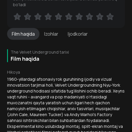
bo'ladi
1
1
2
2
3
3
4
4
5
5
6
6
7
7
8
8
9
9
10
10
Film
haqida
Izohlar
Ijodkorlar
The Velvet Underground tarixi
Film haqida
Hikoya
1960-yillardagi afsonaviy rok guruhining ijodiy va vizual
innovatsion tarjimai holi, Velvet Undergroundning Nyu-York
underground hodisasi sifatida tug‘ilishini ochib beradi. Xeyns
vaqt ruhini - avangard va pop madaniyati o‘rtasidagi
muvozanatni qayta yaratish uchun ilgari hech qachon
namoyish etilmagan chiqishlar, arxiv tasvirlari, musiqachilar
(John Cale, Maureen Tucker) va Andy Warhol’s Factory
sahnasi ishtirokchilari bilan suhbatlardan foydalanadi.
Eksperimental kino uslubidagi montaj, split-ekran montaj va