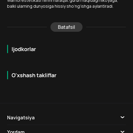
Warhol estetikasi filmni nafaqat guruh haqidagi hikoyaga,
balki ularning dunyosiga hissiy sho‘ng‘ishga aylantiradi.
Batafsil
Ijodkorlar
O'xshash takliflar
6.0
7.9
12
+
16
+
Hafta Topi
Navigatsiya
Katalog
Yordam