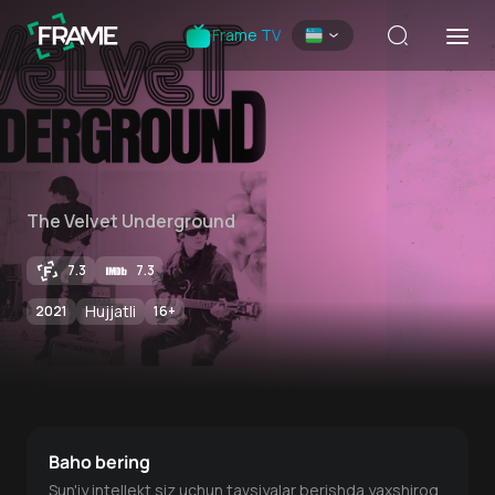
Frame TV
The Velvet Underground
7.3
7.3
Hujjatli
2021
16
+
Baho bering
Sun'iy intellekt siz uchun tavsiyalar berishda yaxshiroq