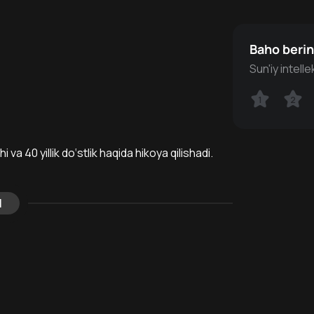
Baho beri
Sun'iy intell
1
1
2
2
 40 yillik do‘stlik haqida hikoya qilishadi.
l