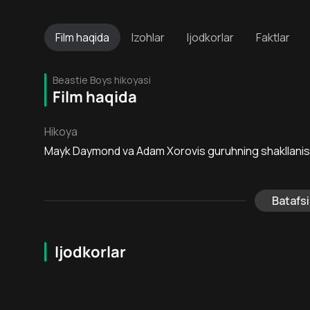
Film
haqida
Izohlar
Ijodkorlar
Faktlar
Beastie Boys hikoyasi
Film haqida
Hikoya
Mayk Daymond va Adam Xorovis guruhning shakllanishi va
Batafsi
Ijodkorlar