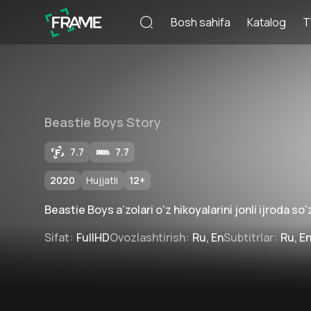
Bosh sahifa
Katalog
T
Beastie Boys Story
7.7
7.7
2020
Hujjatli
12
+
Beastie Boys a’zolari o‘z hikoyalarini jonli ijroda so‘
Sifat
:
FullHD
Ovozlashtirish
:
Ru, En
Subtitrlar
:
Ru, E