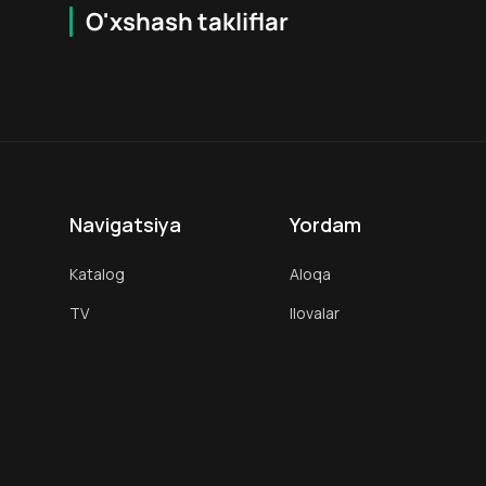
O'xshash takliflar
7.9
16
+
18
+
Hafta Topi
Hafta Topi
Navigatsiya
Yordam
Katalog
Aloqa
TV
Ilovalar