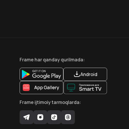
6.6
8.1
12
+
18
+
Hafta Topi
Hafta Topi
Frame
har qanday qurilmada
:
Android
Frame
ijtimoiy tarmoqlarda
: