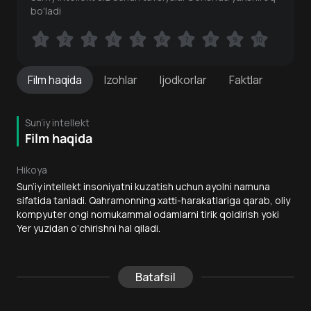
bo'ladi
1
1
2
2
3
3
4
4
5
5
6
6
7
7
8
8
9
9
10
10
Film
haqida
Izohlar
Ijodkorlar
Faktlar
Sun’iy intellekt
Film haqida
Hikoya
Sun’iy intellekt insoniyatni kuzatish uchun ayolni namuna
sifatida tanladi. Qahramonning xatti-harakatlariga qarab, oliy
kompyuter ongi nomukammal odamlarni tirik qoldirish yoki
Yer yuzidan o‘chirishni hal qiladi.
Batafsil