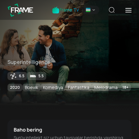
Frame TV
Superintelligence
6.5
5.5
Boevik
Komediya
Fantastika
Melodrama
2020
18
+
Baho bering
Sun'iy intellekt siz uchun tavsiyalar berishda yaxshiroq