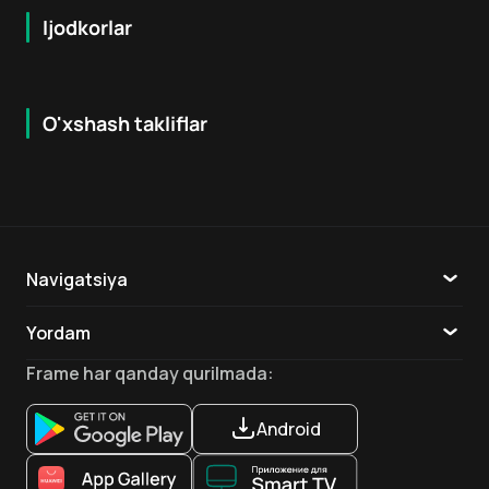
Ijodkorlar
O'xshash takliflar
7.9
8.6
16
+
18
+
Hafta Topi
Hafta Topi
Navigatsiya
Katalog
Yordam
TV
Aloqa
Frame
har qanday qurilmada
:
Ilovalar
Android