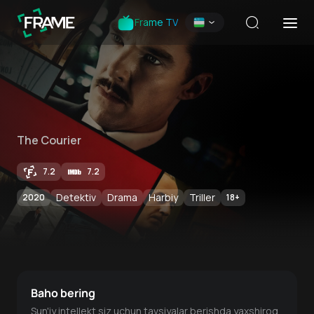
Frame TV
The Courier
7.2
7.2
Detektiv
Drama
Harbiy
Triller
2020
18
+
Baho bering
Sun'iy intellekt siz uchun tavsiyalar berishda yaxshiroq