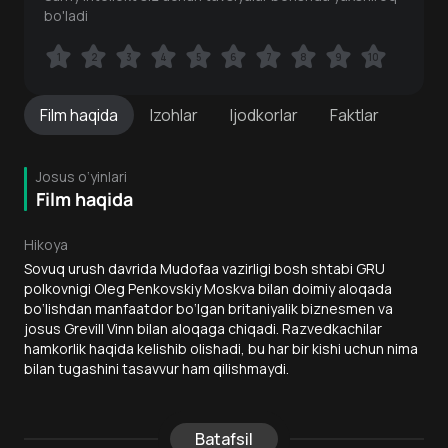
bo'ladi
1
1
2
2
3
3
4
4
5
5
6
6
7
7
8
8
9
9
10
10
Film
haqida
Izohlar
Ijodkorlar
Faktlar
Josus o‘yinlari
Film haqida
Hikoya
Sovuq urush davrida Mudofaa vazirligi bosh shtabi GRU
polkovnigi Oleg Penkovskiy Moskva bilan doimiy aloqada
bo‘lishdan manfaatdor bo‘lgan britaniyalik biznesmen va
josus Grevill Vinn bilan aloqaga chiqadi. Razvedkachilar
hamkorlik haqida kelishib olishadi, bu har bir kishi uchun nima
bilan tugashini tasavvur ham qilishmaydi.
Batafsil