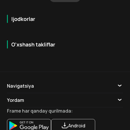
Ijodkorlar
O'xshash takliflar
6.6
7.9
18
+
16
+
Hafta Topi
Navigatsiya
Katalog
Yordam
TV
Aloqa
Frame
har qanday qurilmada
:
Ilovalar
Android