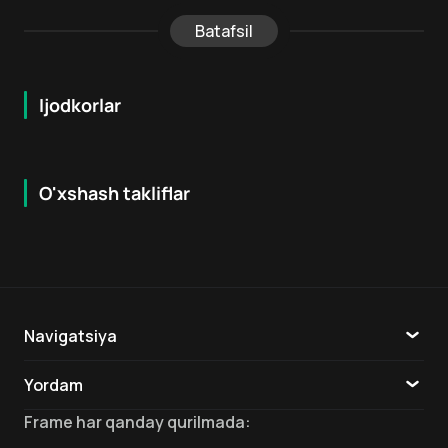
Batafsil
Ijodkorlar
O'xshash takliflar
7.0
7.2
18
+
18
+
Navigatsiya
Katalog
Yordam
TV
Aloqa
Frame
har qanday qurilmada
: