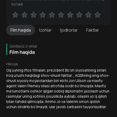
bo'ladi
1
1
2
2
3
3
4
4
5
5
6
6
7
7
8
8
9
9
10
10
Film
haqida
Izohlar
Ijodkorlar
Faktlar
Qoidasiz o‘yinlar
Film haqida
Hikoya
Oq uyning iflos fitnalari, prezident Bo‘sh siyosatining sirlari,
Iroq urushi haqidagi shov-shuvli faktlar... AQShning eng shov-
shuvli siyosiy mojarolaridan biri elchi Jon Uilson va maxfiy
agent Valeri Plemey oilasi atrofida sodir bo‘lmoqda. Maxfiy
ma’lumotlarni oshkor qilgan sobiq diplomatni jazolash uchun
rasmiylar uning xotinini josuslikda ayblab, oilasini yo‘q qilish
bilan tahdid qilmoqda. Ammo Jo va Valerini omon qolish
uchun sindirib bo‘lmaydi, ular javob zarbasini tayyorlaydilar.