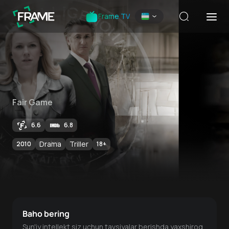
Frame TV
Fair Game
6.6
6.8
Drama
Triller
2010
18
+
Baho bering
Sun'iy intellekt siz uchun tavsiyalar berishda yaxshiroq