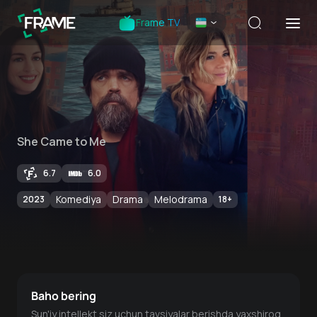
Frame TV
She Came to Me
6.7
6.0
Komediya
Drama
Melodrama
2023
18
+
Baho bering
Sun'iy intellekt siz uchun tavsiyalar berishda yaxshiroq