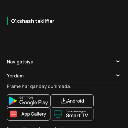
O'xshash takliflar
7.9
8.6
16
+
18
+
Hafta Topi
Hafta Topi
Navigatsiya
Katalog
Yordam
TV
Aloqa
Frame
har qanday qurilmada
:
Ilovalar
Android