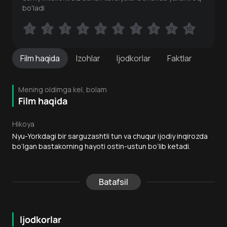
bo'ladi
1
1
2
2
3
3
4
4
5
5
6
6
7
7
8
8
9
9
10
10
Film
haqida
Izohlar
Ijodkorlar
Faktlar
Mening oldimga kel, bolam
Film haqida
Hikoya
Nyu-Yorkdagi bir sarguzashtli tun va chuqur ijodiy inqirozda
bo‘lgan bastakorning hayoti ostin-ustun bo‘lib ketadi.
Batafsil
Ijodkorlar