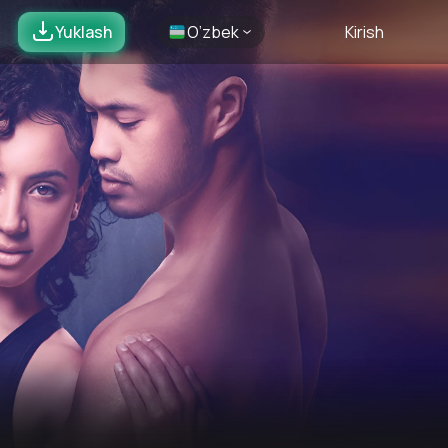
Yuklash
O’zbek
Kirish