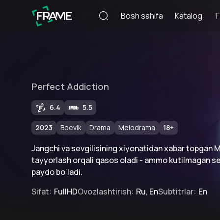
Bosh sahifa
Katalog
T
Perfect Addiction
6.4
5.5
2023
Boevik
Drama
Melodrama
18
+
Jangchi va sevgilisining xiyonatidan xabar topgan 
tayyorlash orqali qasos oladi - ammo kutilmagan se
paydo bo‘ladi.
Sifat
:
FullHD
Ovozlashtirish
:
Ru, En
Subtitrlar
:
En