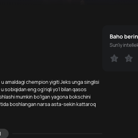
Baho beri
Sun'iy intell
1
1
2
2
 u amaldagi chempion yigiti Jeks unga singlisi
 u sobiqidan eng og‘riqli yo‘l bilan qasos
tashlashi mumkin bo‘lgan yagona bokschini
ifatida boshlangan narsa asta-sekin kattaroq
l