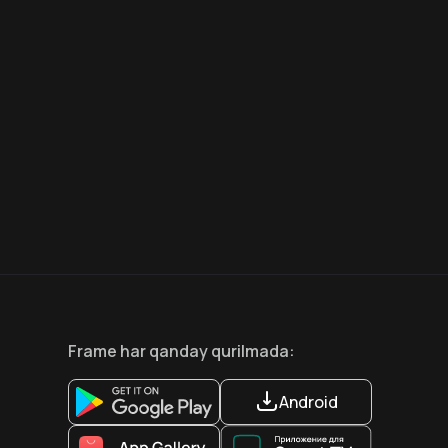
8.6
7.5
18
+
18
+
Hafta Topi
Frame
har qanday qurilmada
:
Android