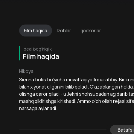
Film
haqida
Izohlar
Ijodkorlar
Ideal bog'kiqlik
Film haqida
Hikoya
Sienna boks bo‘yicha muvaffaqiyatli murabbiy. Bir kuni
bilan xiyonat qilganini bilib qoladi. G‘azablangan holda,
olishga qaror qiladi - u Jekni shohsupadan ag‘darib 
mashq qildirishga kirishadi. Ammo o‘ch olish rejasi s
narsaga aylanadi.
Batafsi