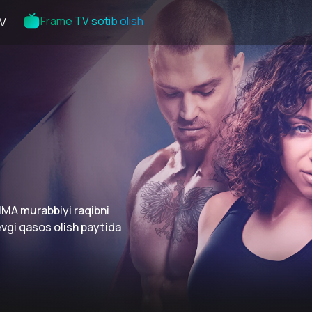
Frame TV sotib olish
V
MMA murabbiyi raqibni
vgi qasos olish paytida