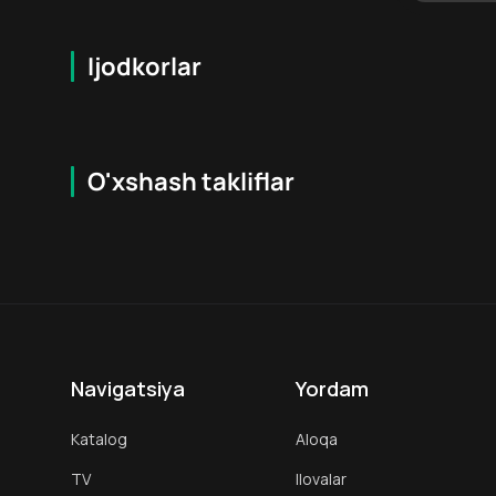
Ijodkorlar
O'xshash takliflar
6.1
18
+
18
+
Navigatsiya
Yordam
Katalog
Aloqa
TV
Ilovalar