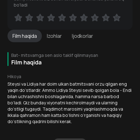
bo'ladi
1
1
2
2
3
3
4
4
5
5
6
6
7
7
8
8
9
9
10
10
Film
haqida
Izohlar
Ijodkorlar
Bat- mitsvamga sen aslo taklif qilinmaysan
Film haqida
Hikoya
Steysi va Lidiya har doim ulkan batmitsvani orzu qilgan eng
yaqin do‘stlardir. Ammo Lidiya Steysi sevib qolgan bola - Endi
bilan uchrashishni boshlaganida, hamma narsa barbod
bo‘ladi. Qiz bunday xiyonatni kechirolmaydi va ularning
do‘stligi tugaydi. Taqdimot marosimi yaqinlashmoqda va
ikkala qahramon ham katta bo‘lishni o‘rganishi va haqiqiy
do‘stlikning qadrini bilishi kerak.