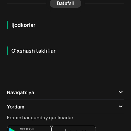
Batafsil
Ijodkorlar
O'xshash takliflar
7.9
8.6
16
+
18
+
Hafta Topi
Hafta Topi
Navigatsiya
Katalog
Yordam
TV
Aloqa
Frame
har qanday qurilmada
:
Ilovalar