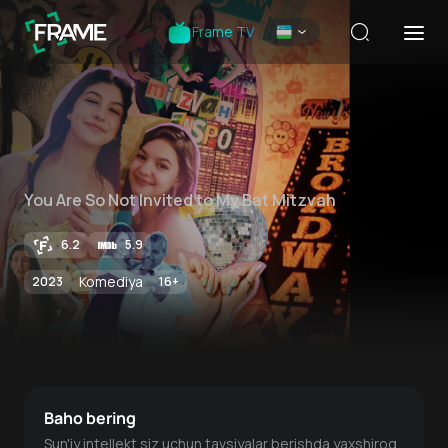
Frame TV
You Are So Not Invited to My Bat Mitzvah
6.2
5.9
Komediya
2023
16
+
Baho bering
Sun'iy intellekt siz uchun tavsiyalar berishda yaxshiroq