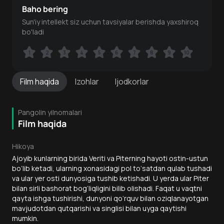
Baho bering
Sun'iy intellekt siz uchun tavsiyalar berishda yaxshiroq
bo'ladi
1
1
2
2
3
3
4
4
5
5
6
6
7
7
8
8
9
9
10
10
Film
haqida
Izohlar
Ijodkorlar
Pangolin yilnomalari
Film haqida
Hikoya
Ajoyib kunlarning birida Veriti va Piterning hayoti ostin-ustun
bo‘lib ketadi, ularning xonasidagi pol to‘satdan qulab tushadi
va ular yer osti dunyosiga tushib ketishadi. U yerda ular Piter
bilan sirli bashorat bog‘liqligini bilib olishadi. Faqat u vaqtni
qayta ishga tushirishi, dunyoni qo‘rquv bilan oziqlanayotgan
mavjudotdan qutqarishi va singlisi bilan uyga qaytishi
mumkin.