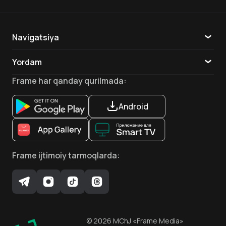
Bosh aktyor
Bosh aktyor
Bosh aktyor
Navigatsiya
Katalog
Yordam
Kristofer Gabardi
Sem Everingem
Mett Drammond
TV
Aloqa
Bosh aktyor
Bosh aktyor
Aktyor
Frame
har qanday qurilmada
:
Ilovalar
Android
Frame
ijtimoiy tarmoqlarda
:
©
2026
MChJ
«Frame Media»