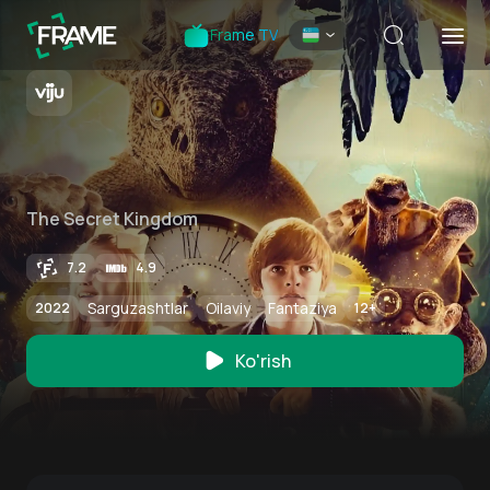
Frame TV
The Secret Kingdom
7.2
4.9
Sarguzashtlar
Oilaviy
Fantaziya
2022
12
+
Ko'rish