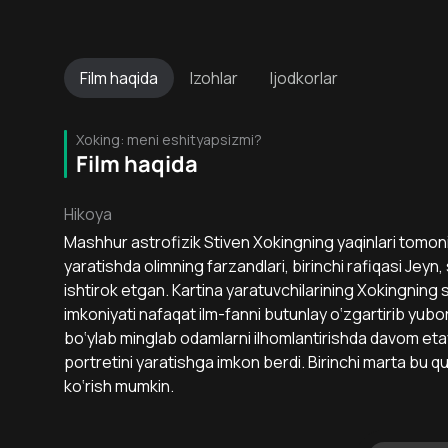
Film
haqida
Izohlar
Ijodkorlar
Xoking: meni eshityapsizmi?
Film haqida
Hikoya
Mashhur astrofizik Stiven Xokingning yaqinlari tomonida
yaratishda olimning farzandlari, birinchi rafiqasi Jeyn,
ishtirok etgan. Kartina yaratuvchilarining Xokingning s
imkoniyati nafaqat ilm-fanni butunlay o‘zgartirib yub
bo‘ylab minglab odamlarni ilhomlantirishda davom etay
portretini yaratishga imkon berdi. Birinchi marta bu q
ko‘rish mumkin.