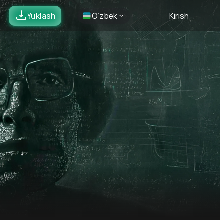
Yuklash
O’zbek
Kirish