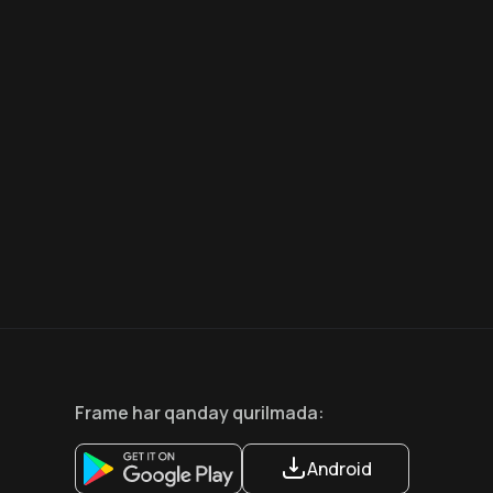
6.6
8.1
12
+
18
+
Hafta Topi
Hafta Topi
Frame
har qanday qurilmada
:
Android