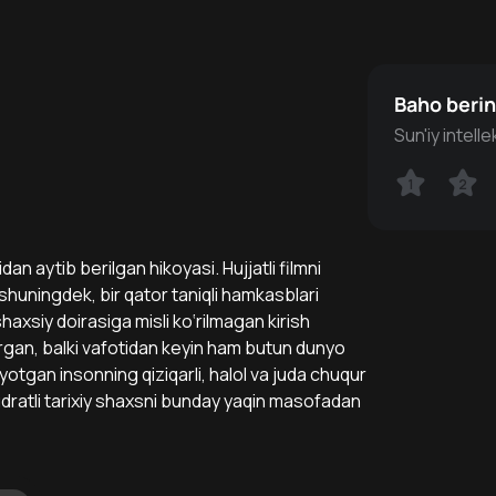
Baho beri
Sun'iy intell
1
1
2
2
n aytib berilgan hikoyasi. Hujjatli filmni
 shuningdek, bir qator taniqli hamkasblari
haxsiy doirasiga misli ko‘rilmagan kirish
organ, balki vafotidan keyin ham butun dunyo
otgan insonning qiziqarli, halol va juda chuqur
udratli tarixiy shaxsni bunday yaqin masofadan