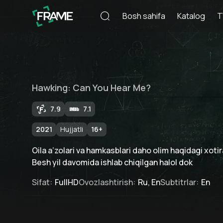
Bosh sahifa
Katalog
T
Hawking: Can You Hear Me?
7.9
7.1
2021
Hujjatli
16
+
Oila a’zolari va hamkasblari daho olim haqidagi xoti
Besh yil davomida ishlab chiqilgan halol dok
Sifat
:
FullHD
Ovozlashtirish
:
Ru, En
Subtitrlar
:
En