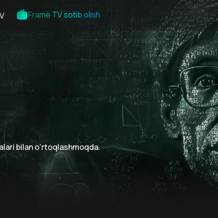
Frame TV sotib olish
V
ralari bilan o‘rtoqlashmoqda.