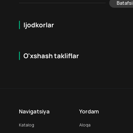
Batafsi
Ijodkorlar
O'xshash takliflar
7.9
16
+
18
+
Hafta Topi
Hafta Topi
Navigatsiya
Yordam
Katalog
Aloqa