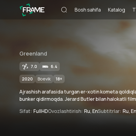
Bosh sahifa
Katalog
T
Greenland
7.0
6.4
2020
Boevik
18
+
Ajrashish arafasida turgan er-xotin kometa qoldiql
bunker qidirmoqda. Jerard Butler bilan halokatli film
Sifat
:
FullHD
Ovozlashtirish
:
Ru, En
Subtitrlar
:
Ru, E