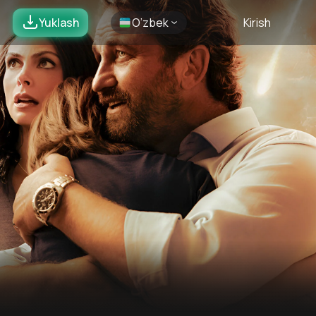
Yuklash
O’zbek
Kirish