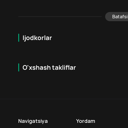
Batafsi
Ijodkorlar
O'xshash takliflar
6.7
18
+
18
+
Navigatsiya
Yordam