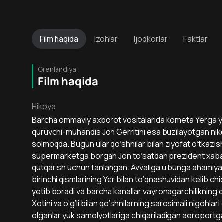
Film
haqida
Izohlar
Ijodkorlar
Faktlar
Grenlandiya
Film haqida
Hikoya
Barcha ommaviy axborot vositalarida kometa Yerga y
quruvchi-muhandis Jon Gerritini esa buzilayotgan ni
solmoqda. Bugun ular qo‘shnilar bilan ziyofat o‘tkazi
supermarketga borgan Jon to‘satdan prezident xabarin
qutqarish uchun tanlangan. Avvaliga u bunga ahamiya
birinchi qismlarining Yer bilan to‘qnashuvidan kelib ch
yetib boradi va barcha kanallar vayronagarchilikning d
Xotini va o‘g‘li bilan qo‘shnilarning sarosimali nigohla
olganlar yuk samolyotlariga chiqariladigan aeroportg