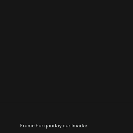
8.6
7.5
18
+
18
+
Hafta Topi
Frame
har qanday qurilmada
: