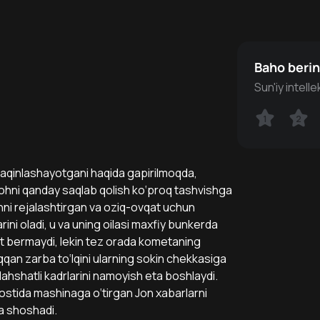
Baho beri
Sun'iy intell
1
1
2
2
aqinlashayotgani haqida gapirilmoqda,
kohni qanday saqlab qolish ko‘proq tashvishga
shni rejalashtirgan va oziq-ovqat uchun
i oladi, u va uning oilasi maxfiy bunkerda
t bermaydi, lekin tez orada kometaning
iqqan zarba to‘lqini ularning sokin chekkasiga
ahshatli kadrlarini namoyish eta boshlaydi.
ri ostida mashinaga o‘tirgan Jon xabarlarni
a shoshadi.