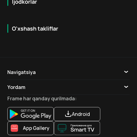
Ijodkorlar
O'xshash takliflar
7.9
8.6
16
+
18
+
Hafta Topi
Hafta Topi
Navigatsiya
Katalog
Yordam
TV
Aloqa
Frame
har qanday qurilmada
:
Ilovalar
Android