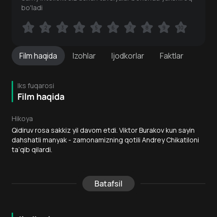
bo'ladi
1
1
2
2
3
3
4
4
5
5
6
6
7
7
8
8
9
9
10
10
Film
haqida
Izohlar
Ijodkorlar
Faktlar
Iks fuqarosi
Film haqida
Hikoya
Qidiruv rosa sakkiz yil davom etdi. Viktor Burakov kun sayin
dahshatli manyak - zamonamizning qotili Andrey Chikatiloni
ta’qib qilardi.
Batafsil