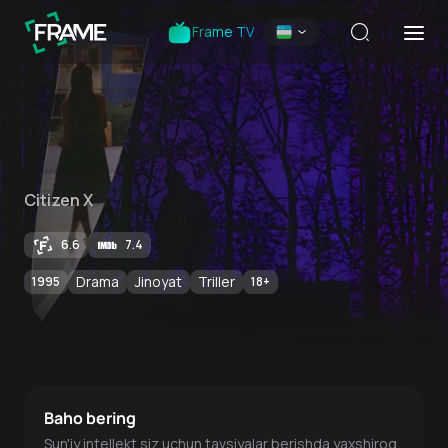
Frame TV
Citizen X
6.6
7.4
Drama
Jinoyat
Triller
1995
18
+
Baho bering
Sun'iy intellekt siz uchun tavsiyalar berishda yaxshiroq