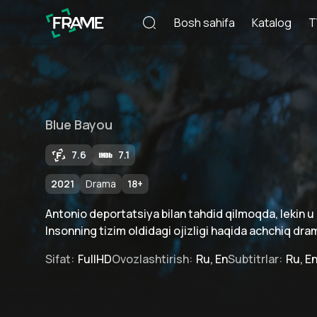
Bosh sahifa
Katalog
T
Blue Bayou
7.6
7.1
2021
Drama
18
+
Antonio deportatsiya bilan tahdid qilmoqda, lekin u
Insonning tizim oldidagi ojizligi haqida achchiq dra
Sifat
:
FullHD
Ovozlashtirish
:
Ru, En
Subtitrlar
:
Ru, E