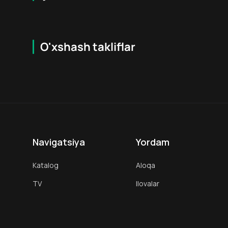
O'xshash takliflar
7.9
16
+
18
+
Hafta Topi
Hafta Topi
Navigatsiya
Yordam
Katalog
Aloqa
TV
Ilovalar