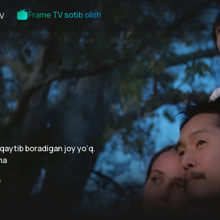
Frame TV sotib olish
V
 qaytib boradigan joy yo‘q.
ma
n