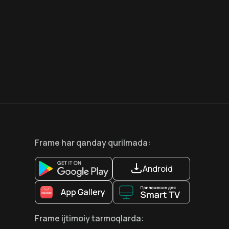
6.6
8.1
12
+
18
+
Hafta Topi
Hafta Topi
Frame
har qanday qurilmada
:
Android
Frame
ijtimoiy tarmoqlarda
: