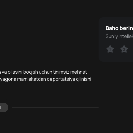
Baho beri
Sun'iy intell
1
1
2
2
n va oilasini boqish uchun tinimsiz mehnat
an yagona mamlakatdan deportatsiya qilinishi
l