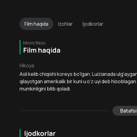
Film
haqida
Izohlar
Ijodkorlar
Moviy Bayu
Film haqida
Hikoya
Asli kelib chiqishi koreys bo‘lgan, Luizianada ulg‘ayga
qilayotgan amerikalik bir kuni u o‘z uyi deb hisoblag
mumkinligini bilib qoladi.
Batafsi
Ijodkorlar