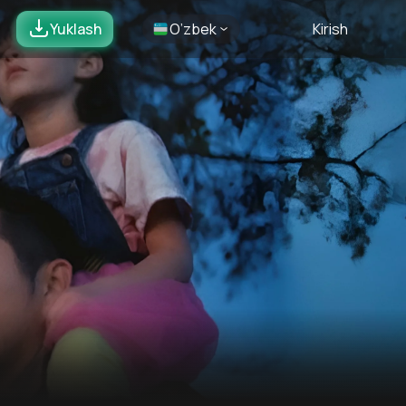
Yuklash
O’zbek
Kirish