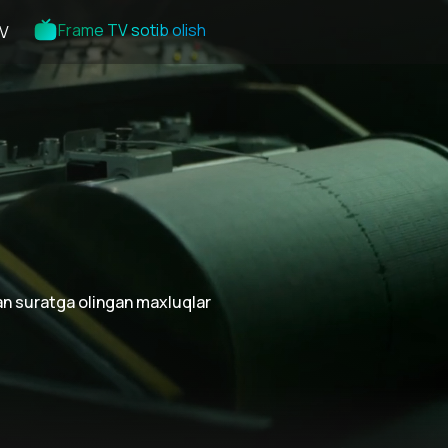
Frame TV sotib olish
V
an suratga olingan maxluqlar