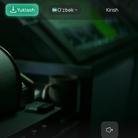
Yuklash
O’zbek
Kirish