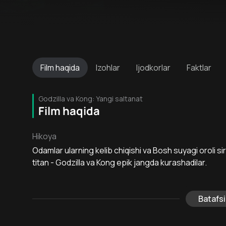
Film
haqida
Izohlar
Ijodkorlar
Faktlar
Godzilla va Kong: Yangi saltanat
Film haqida
Hikoya
Odamlar ularning kelib chiqishi va Bosh suyagi oroli sirl
titan - Godzilla va Kong epik jangda kurashadilar.
Batafsi