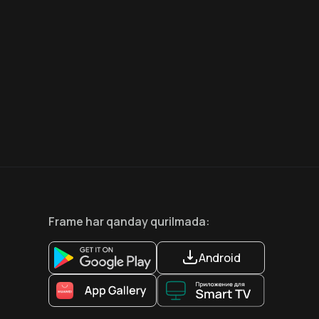
6.6
8.1
12
+
18
+
Hafta Topi
Frame
har qanday qurilmada
:
Android