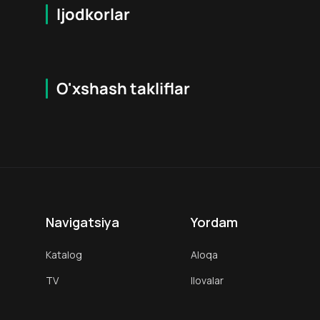
Ijodkorlar
O'xshash takliflar
7.9
16
+
18
+
Hafta Topi
Hafta Topi
Navigatsiya
Yordam
Katalog
Aloqa
TV
Ilovalar