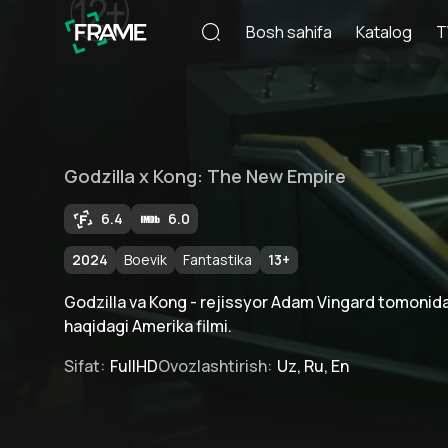
Bosh sahifa
Katalog
T
Godzilla x Kong: The New Empire
6.4
6.0
2024
Boevik
Fantastika
13
+
Godzilla va Kong - rejissyor Adam Vingard tomonid
haqidagi Amerika filmi.
Sifat
:
FullHD
Ovozlashtirish
:
Uz, Ru, En