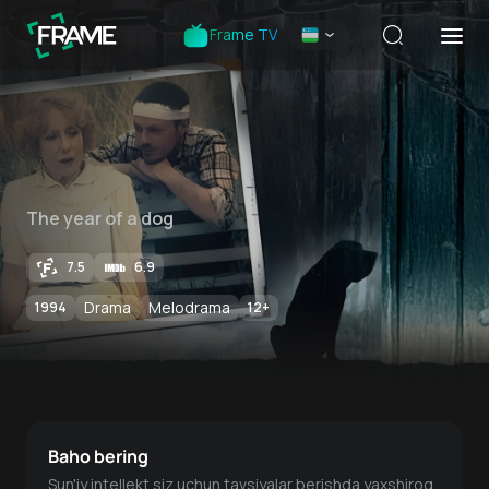
Frame TV
The year of a dog
7.5
6.9
Drama
Melodrama
1994
12
+
Baho bering
Sun'iy intellekt siz uchun tavsiyalar berishda yaxshiroq