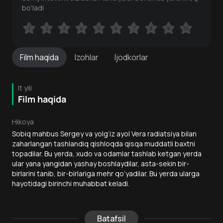
bo'ladi
1
1
2
2
3
3
4
4
5
5
6
6
7
7
8
8
9
9
10
10
Film
haqida
Izohlar
Ijodkorlar
It yili
Film haqida
Hikoya
Sobiq mahbus Sergey va yolg‘iz ayol Vera radiatsiya bilan
zaharlangan tashlandiq qishloqda qisqa muddatli baxtni
topadilar. Bu yerda, xudo va odamlar tashlab ketgan yerda
ular yana yangidan yashay boshlaydilar, asta-sekin bir-
birlarini tanib, bir-birlariga mehr qo‘yadilar. Bu yerda ularga
hayotidagi birinchi muhabbat keladi.
Batafsil