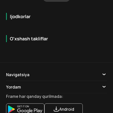
Ijodkorlar
O'xshash takliflar
7.9
8.6
16
+
18
+
Hafta Topi
Hafta Topi
Navigatsiya
Katalog
Yordam
TV
Aloqa
Frame
har qanday qurilmada
:
Ilovalar
Android