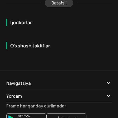
Batafsil
Ijodkorlar
O'xshash takliflar
6.8
7.9
18
+
16
+
Hafta Topi
Navigatsiya
Katalog
Yordam
TV
Aloqa
Frame
har qanday qurilmada
:
Ilovalar