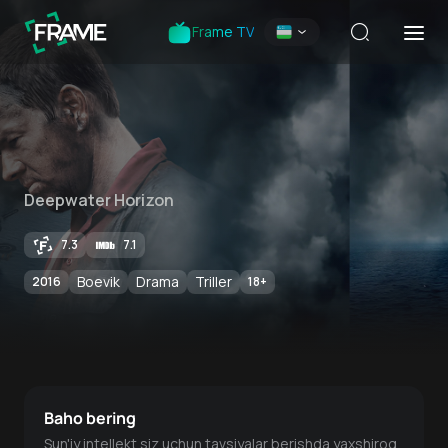
Frame TV
Deepwater Horizon
7.3
7.1
Boevik
Drama
Triller
2016
18
+
Baho bering
Sun'iy intellekt siz uchun tavsiyalar berishda yaxshiroq