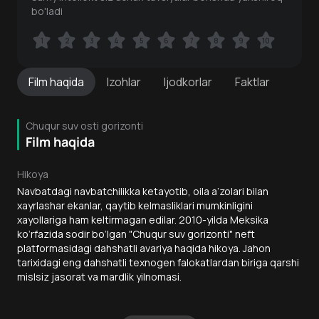
bo'ladi
1
1
2
2
3
3
4
4
5
5
6
6
7
7
8
8
9
9
10
10
Film
haqida
Izohlar
Ijodkorlar
Faktlar
Chuqur suv osti gorizonti
Film haqida
Hikoya
Navbatdagi navbatchilikka ketayotib, oila a’zolari bilan
xayrlashar ekanlar, qaytib kelmasliklari mumkinligini
xayollariga ham keltirmagan edilar. 2010-yilda Meksika
ko‘rfazida sodir bo‘lgan "Chuqur suv gorizonti" neft
platformasidagi dahshatli avariya haqida hikoya. Jahon
tarixidagi eng dahshatli texnogen falokatlardan biriga qarshi
mislsiz jasorat va mardlik yilnomasi.