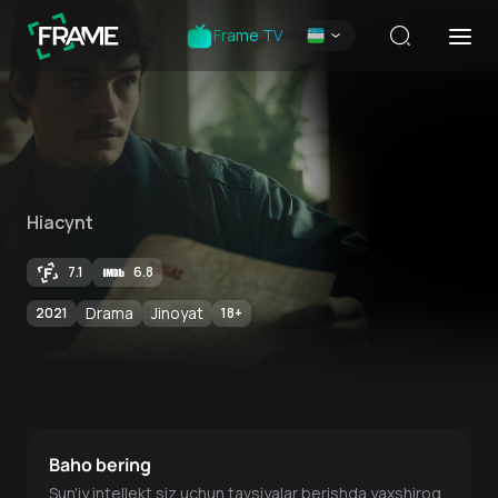
Frame TV
Hiacynt
7.1
6.8
Drama
Jinoyat
2021
18
+
Baho bering
Sun'iy intellekt siz uchun tavsiyalar berishda yaxshiroq