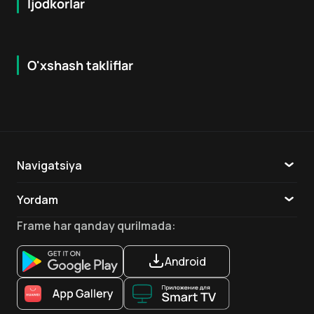
Ijodkorlar
O'xshash takliflar
6.5
7.9
18
+
16
+
Hafta Topi
Navigatsiya
Katalog
Yordam
TV
Aloqa
Frame
har qanday qurilmada
:
Ilovalar
Android