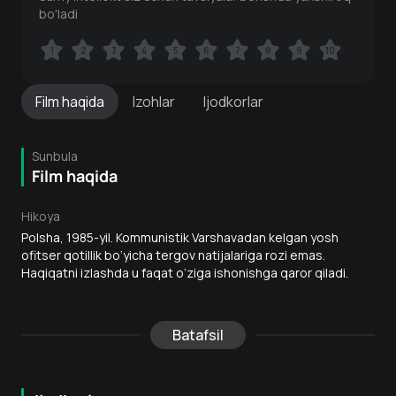
bo'ladi
1
1
2
2
3
3
4
4
5
5
6
6
7
7
8
8
9
9
10
10
Film
haqida
Izohlar
Ijodkorlar
Sunbula
Film haqida
Hikoya
Polsha, 1985-yil. Kommunistik Varshavadan kelgan yosh
ofitser qotillik bo‘yicha tergov natijalariga rozi emas.
Haqiqatni izlashda u faqat o‘ziga ishonishga qaror qiladi.
Batafsil