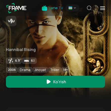
Frame TV
Hannibal Rising
6.9
6.1
Drama
Jinoyat
Triller
2006
18
+
Ko'rish