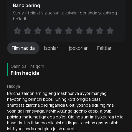
Baho bering
Sun'iy intellekt siz uchun tavsiyalar berishda yaxshiroq
bo'ladi
1
1
2
2
3
3
4
4
5
5
6
6
7
7
8
8
9
9
10
10
Film
haqida
Izohlar
Ijodkorlar
Faktlar
Gannibal: Intiqom
Film haqida
Hikoya
Barcha zamonlarning eng mashhur va ayyor manyagi
hayotining birinchi bobi... Uning ko‘z o‘ngida oilasi
shafqatsizlarcha o‘ldirilganida u olti yoshda edi. Yigirma
yoshida Fransiyaga, keyin AQShga qochib ketib, ajoyib
psixiatr ma’lumotiga ega bo‘ldi. Oldinda uni imtiyozlarga to‘la
hayot kutardi. Ammo oilasini o‘ldirganlik uchun qasos olish
ishtiyoqi unda endigina jo‘sh urardi...