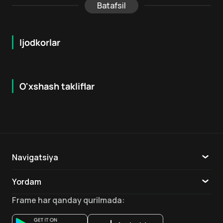
Batafsil
Ijodkorlar
O'xshash takliflar
5.9
5.8
16
+
18
+
Navigatsiya
Katalog
Yordam
TV
Aloqa
Frame
har qanday qurilmada
:
Ilovalar