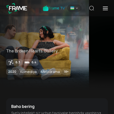
Frame TV
The Broken Hearts Gallery
6.3
6.4
Komediya
Melodrama
2020
18
+
Baho bering
Sun'iy intellekt siz uchun tavsiyalar berishda yaxshiroq