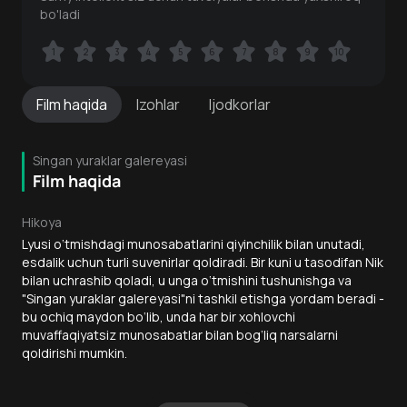
bo'ladi
1
1
2
2
3
3
4
4
5
5
6
6
7
7
8
8
9
9
10
10
Film
haqida
Izohlar
Ijodkorlar
Singan yuraklar galereyasi
Film haqida
Hikoya
Lyusi o‘tmishdagi munosabatlarini qiyinchilik bilan unutadi,
esdalik uchun turli suvenirlar qoldiradi. Bir kuni u tasodifan Nik
bilan uchrashib qoladi, u unga o‘tmishini tushunishga va
"Singan yuraklar galereyasi"ni tashkil etishga yordam beradi -
bu ochiq maydon bo‘lib, unda har bir xohlovchi
muvaffaqiyatsiz munosabatlar bilan bog‘liq narsalarni
qoldirishi mumkin.