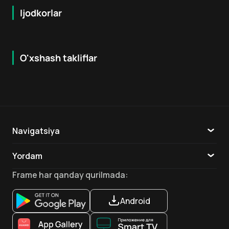
Ijodkorlar
O'xshash takliflar
7.9
8.6
16
+
18
+
Hafta Topi
Hafta Topi
Navigatsiya
Katalog
Yordam
TV
Aloqa
Frame
har qanday qurilmada
:
Ilovalar
Android