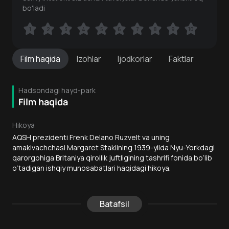
bo'ladi
1
1
2
2
3
3
4
4
5
5
6
6
7
7
8
8
9
9
10
10
Film
haqida
Izohlar
Ijodkorlar
Faktlar
Hadsondagi hayd-park
Film haqida
Hikoya
AQSH prezidenti Frenk Delano Ruzvelt va uning
amakivachchasi Margaret Staklining 1939-yilda Nyu-Yorkdagi
qarorgohiga Britaniya qirollik juftligining tashrifi fonida bo‘lib
o‘tadigan ishqiy munosabatlari haqidagi hikoya.
Batafsil