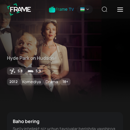
Frame TV
Hyde Park on Hudson
5.8
5.9
Komediya
Drama
2012
18
+
Baho bering
Sun'iy intellekt siz uchun tavsiyalar berishda yaxshiroq