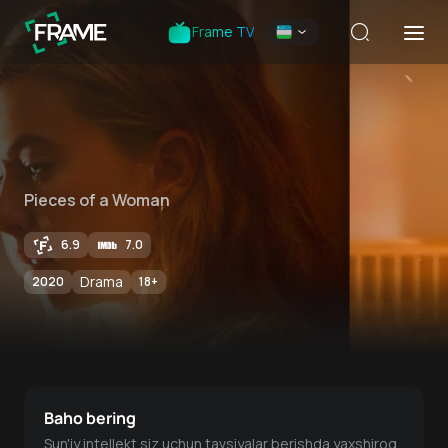
Frame TV
Pieces of a Woman
6.9
7.0
Drama
2020
18
+
Baho bering
Sun'iy intellekt siz uchun tavsiyalar berishda yaxshiroq