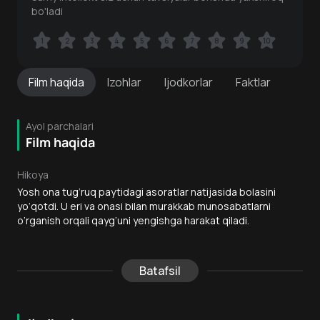
bo'ladi
1
1
2
2
3
3
4
4
5
5
6
6
7
7
8
8
9
9
10
10
Film
haqida
Izohlar
Ijodkorlar
Faktlar
Ayol parchalari
Film haqida
Hikoya
Yosh ona tug‘ruq paytidagi asoratlar natijasida bolasini
yo‘qotdi. U eri va onasi bilan murakkab munosabatlarni
o‘rganish orqali qayg‘uni yengishga harakat qiladi.
Batafsil