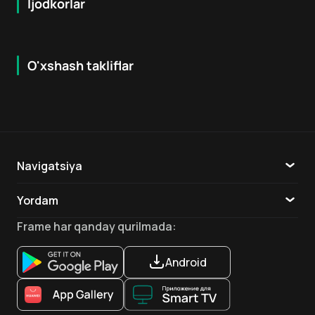
Ijodkorlar
O'xshash takliflar
7.9
16
+
16
+
Hafta Topi
Navigatsiya
Katalog
Yordam
TV
Aloqa
Frame
har qanday qurilmada
:
Ilovalar
Android