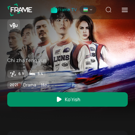
Frame TV
Chi zha feng yun
6.9
5.4
Drama
2021
16
+
Ko'rish