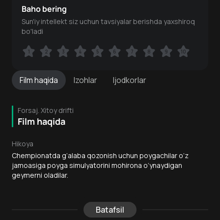
Baho bering
Sun'iy intellekt siz uchun tavsiyalar berishda yaxshiroq
bo'ladi
1
1
2
2
3
3
4
4
5
5
6
6
7
7
8
8
9
9
10
10
Film
haqida
Izohlar
Ijodkorlar
Forsaj. Xitoy drifti
Film haqida
Hikoya
Chempionatda g‘alaba qozonish uchun poygachilar o‘z
jamoasiga poyga simulyatorini mohirona o‘ynaydigan
geymerni oladilar.
Batafsil