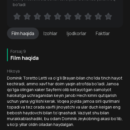
bo'ladi
1
1
2
2
3
3
4
4
5
5
6
6
7
7
8
8
9
9
10
10
Film
haqida
Izohlar
Ijodkorlar
Faktlar
Forsaj 9
Film haqida
Hikoya
Dominik Toretto Letti va o‘g‘li Brayan bilan cho‘lda tinch hayot
kechiradi, ammo xavf har doim yaqin atrofda bo‘ladi. Jamoa
qo‘lga olingan xaker Sayferni olib ketayotgan samolyot
halokatga uchraganidan keyin janob Hech kimni qutqarish
uchun yana yig‘ilishi kerak. Voqea joyida jamoa sirli qurilmani
topadi va tez orada xavfli jinoyatchi va ular duch kelgan eng
bebosh haydovchi bilan to‘qnashadi. Vaziyat shu bilan
murakkablashadiki, bu odam Dominik Jeykobning akasi bo‘lib,
u ko‘p yillar oldin oiladan haydalgan.