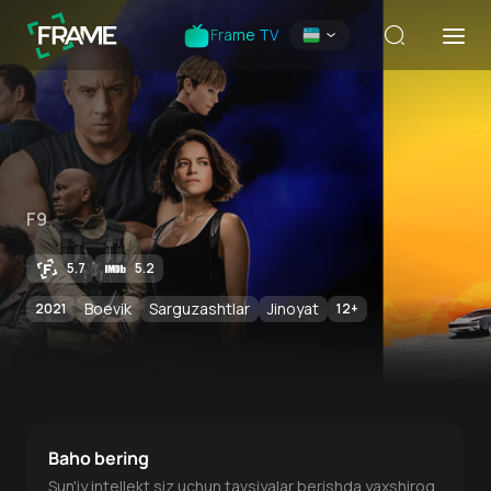
Frame TV
F9
5.7
5.2
Boevik
Sarguzashtlar
Jinoyat
2021
12
+
Baho bering
Sun'iy intellekt siz uchun tavsiyalar berishda yaxshiroq