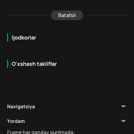
Batafsil
Ijodkorlar
O'xshash takliflar
6.2
5.1
18
+
18
+
Navigatsiya
Katalog
Yordam
TV
Aloqa
Frame
har qanday qurilmada
: