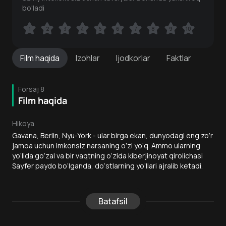
bo'ladi
1
1
2
2
3
3
4
4
5
5
6
6
7
7
8
8
9
9
10
10
Film
haqida
Izohlar
Ijodkorlar
Faktlar
Forsaj 8
Film haqida
Hikoya
Gavana, Berlin, Nyu-York - ular birga ekan, dunyodagi eng zo‘r
jamoa uchun imkonsiz narsaning o‘zi yo‘q. Ammo ularning
yo‘lida go‘zal va bir vaqtning o‘zida kiberjinoyat qirolichasi
Sayfer paydo bo‘lganda, do‘stlarning yo‘llari ajralib ketadi.
Batafsil