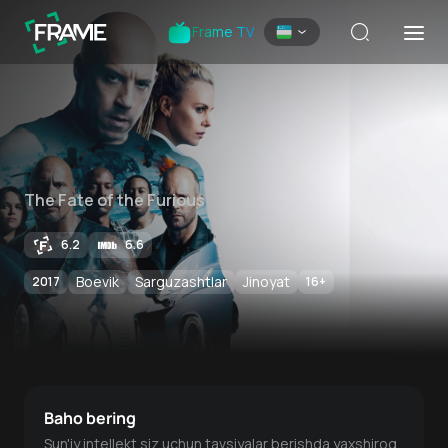
Frame TV
The Fate of the Furious
6.2
6.6
Boevik
Sarguzashtlar
Jinoyat
2017
16
+
Baho bering
Sun'iy intellekt siz uchun tavsiyalar berishda yaxshiroq