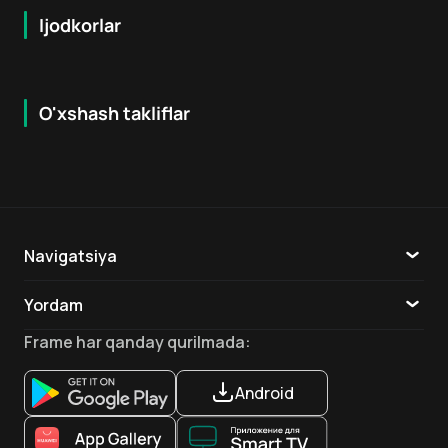
Ijodkorlar
O'xshash takliflar
6.2
6.4
18
+
18
+
Navigatsiya
Katalog
Yordam
TV
Aloqa
Frame
har qanday qurilmada
:
Ilovalar
Android