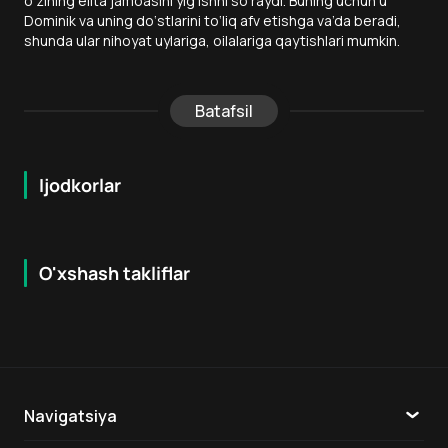
o‘zining elita jamoasini yig‘ishni so‘raydi. Buning uchun u
Dominik va uning do‘stlarini to‘liq afv etishga va’da beradi,
shunda ular nihoyat uylariga, oilalariga qaytishlari mumkin.
Batafsil
Ijodkorlar
O'xshash takliflar
7.2
6.6
18
+
18
+
Navigatsiya