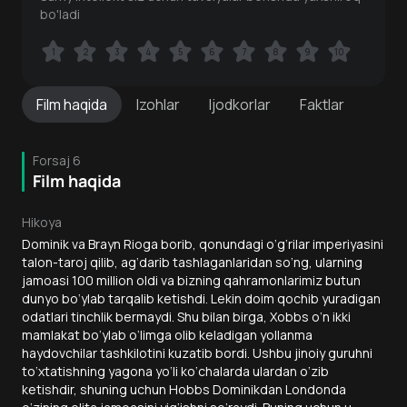
bo'ladi
1
1
2
2
3
3
4
4
5
5
6
6
7
7
8
8
9
9
10
10
Film
haqida
Izohlar
Ijodkorlar
Faktlar
Forsaj 6
Film haqida
Hikoya
Dominik va Brayn Rioga borib, qonundagi o‘g‘rilar imperiyasini
talon-taroj qilib, ag‘darib tashlaganlaridan so‘ng, ularning
jamoasi 100 million oldi va bizning qahramonlarimiz butun
dunyo bo‘ylab tarqalib ketishdi. Lekin doim qochib yuradigan
odatlari tinchlik bermaydi. Shu bilan birga, Xobbs o‘n ikki
mamlakat bo‘ylab o‘limga olib keladigan yollanma
haydovchilar tashkilotini kuzatib bordi. Ushbu jinoiy guruhni
to‘xtatishning yagona yo‘li ko‘chalarda ulardan o‘zib
ketishdir, shuning uchun Hobbs Dominikdan Londonda