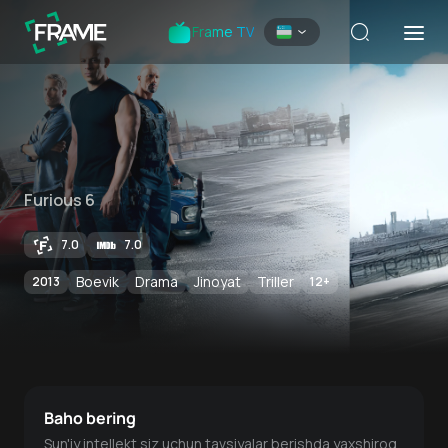
Frame TV
Furious 6
7.0
7.0
Boevik
Drama
Jinoyat
Triller
2013
12
+
Baho bering
Sun'iy intellekt siz uchun tavsiyalar berishda yaxshiroq