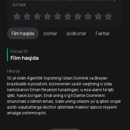
bo'ladi
1
1
2
2
3
3
4
4
5
5
6
6
7
7
8
8
9
9
10
10
Film
haqida
Izohlar
Ijodkorlar
Faktlar
Forsaj 10
Film haqida
Hikoya
10 yil oldin Agentlik topshirig‘i bilan Dominik va Brayan
braziliyalik siyosatchi, biznesmen va bir vaqtning o‘zida
narkobaron Ernan Reyesni tunashgan, u esa ularni ta’qib
qilib, halok bo‘lgan. Endi uning o‘g‘li Dante Dominikni
shunchaki o‘ldirish emas, balki uning oilasini yo‘q qilish orqali
azob-uqubatlarga duchor qilishdek makkor qasos rejasini
amalga oshirmoqchi.