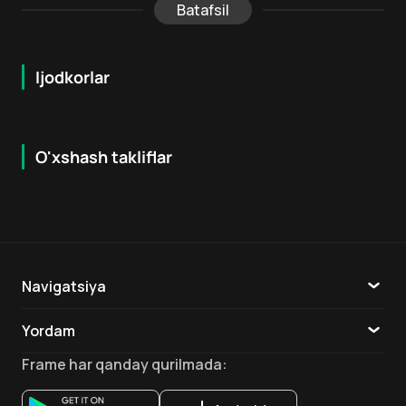
Batafsil
Ijodkorlar
O'xshash takliflar
6.2
6.8
18
+
18
+
Navigatsiya
Katalog
Yordam
TV
Aloqa
Frame
har qanday qurilmada
:
Ilovalar