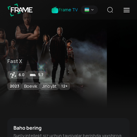
Frame TV
Fast X
6.0
5.7
Boevik
Jinoyat
2023
12
+
Baho bering
Sun'iy intellekt siz uchun tavsiyalar berishda yaxshiroq