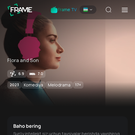
Frame TV
Flora and Son
6.9
7.0
Komediya
Melodrama
2023
17
+
Baho bering
Sun'iy intellekt siz uchun tavsiyalar berishda yaxshiroq