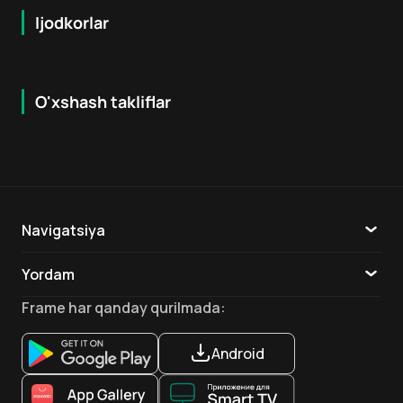
Ijodkorlar
O'xshash takliflar
5.3
7.9
12
+
16
+
Hafta Topi
Navigatsiya
Katalog
Yordam
TV
Aloqa
Frame
har qanday qurilmada
:
Ilovalar
Android