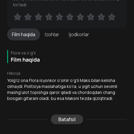
bo'ladi
1
1
2
2
3
3
4
4
5
5
6
6
7
7
8
8
9
9
10
10
Film
haqida
Izohlar
Ijodkorlar
Flora va o‘g‘li
Film haqida
Hikoya
Yolg‘iz ona Flora isyonkor o‘smir o‘g‘li Maks bilan kelisha
olmaydi. Politsiya maslahatiga ko‘ra, u yigit uchun sevimli
mashg‘ulot topishga qaror qiladi va chordoqdan chang
bosgan gitarani oladi, bu esa Maksni tezda qiziqtiradi.
Batafsil