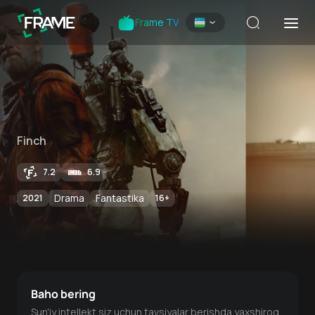
Frame TV
Finch
7.2
6.9
Drama
Fantastika
2021
16
+
Baho bering
Sun'iy intellekt siz uchun tavsiyalar berishda yaxshiroq