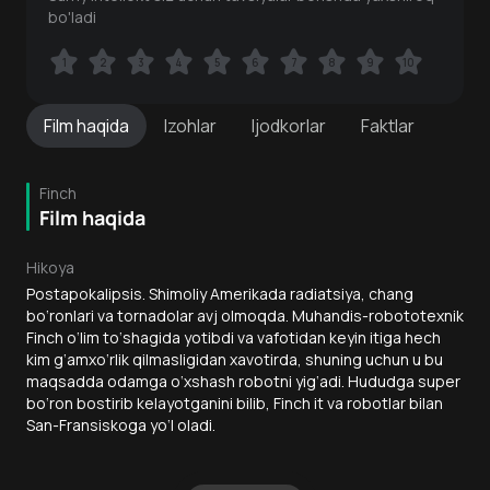
bo'ladi
1
1
2
2
3
3
4
4
5
5
6
6
7
7
8
8
9
9
10
10
Film
haqida
Izohlar
Ijodkorlar
Faktlar
Finch
Film haqida
Hikoya
Postapokalipsis. Shimoliy Amerikada radiatsiya, chang
bo‘ronlari va tornadolar avj olmoqda. Muhandis-robototexnik
Finch o‘lim to‘shagida yotibdi va vafotidan keyin itiga hech
kim g‘amxo‘rlik qilmasligidan xavotirda, shuning uchun u bu
maqsadda odamga o‘xshash robotni yig‘adi. Hududga super
bo‘ron bostirib kelayotganini bilib, Finch it va robotlar bilan
San-Fransiskoga yo‘l oladi.