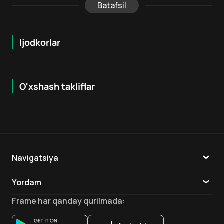
Batafsil
Ijodkorlar
O'xshash takliflar
5.2
7.9
18
+
16
+
Hafta Topi
Navigatsiya
Katalog
Yordam
TV
Aloqa
Frame
har qanday qurilmada
:
Ilovalar