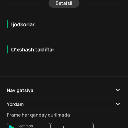
Batafsil
Ijodkorlar
O'xshash takliflar
7.8
7.9
6
+
16
+
Hafta Topi
Navigatsiya
Katalog
Yordam
TV
Aloqa
Frame
har qanday qurilmada
:
Ilovalar