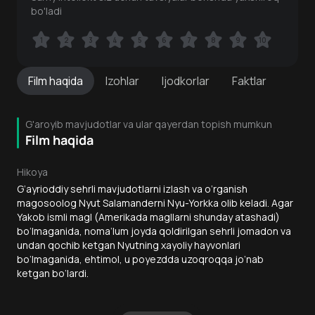
bo'ladi
1
1
2
2
3
3
4
4
5
5
6
6
7
7
8
8
9
9
10
10
Film
haqida
Izohlar
Ijodkorlar
Faktlar
G'aroyib mavjudotlar va ular qayerdan topish mumkun
Film haqida
Hikoya
G‘ayrioddiy sehrli mavjudotlarni izlash va o‘rganish
magosoolog Nyut Salamanderni Nyu-Yorkka olib keladi. Agar
Yakob ismli magl (Amerikada magllarni shunday atashadi)
bo‘lmaganida, noma’lum joyda qoldirilgan sehrli jomadon va
undan qochib ketgan Nyutning xayoliy hayvonlari
bo‘lmaganida, ehtimol, u poyezdda uzoqroqqa jo‘nab
ketgan bo‘lardi.