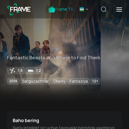
Frame TV
Fantastic Beasts and Where to Find Them
7.6
7.2
Sarguzashtlar
Oilaviy
Fantaziya
2016
12
+
Baho bering
Sun'iy intellekt siz uchun tavsiyalar berishda yaxshiroq