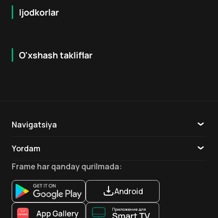
Ijodkorlar
O'xshash takliflar
6.1
7.9
18
+
16
+
Hafta Topi
Navigatsiya
Katalog
Yordam
TV
Aloqa
Frame
har qanday qurilmada
:
Ilovalar
Android