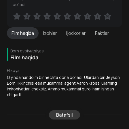
bo'ladi
1
1
2
2
3
3
4
4
5
5
6
6
7
7
8
8
9
9
10
10
Film
haqida
Izohlar
Ijodkorlar
Faktlar
Born evolyutsiyasi
Film haqida
Hikoya
O‘yinda har doim bir nechta dona bo‘ladi. Ulardan biri Jeyson
Born, ikkinchisi esa mukammal agent Aaron Kross. Ularning
imkoniyatlari cheksiz. Ammo mukammal qurol ham ishdan
chiqadi...
Batafsil