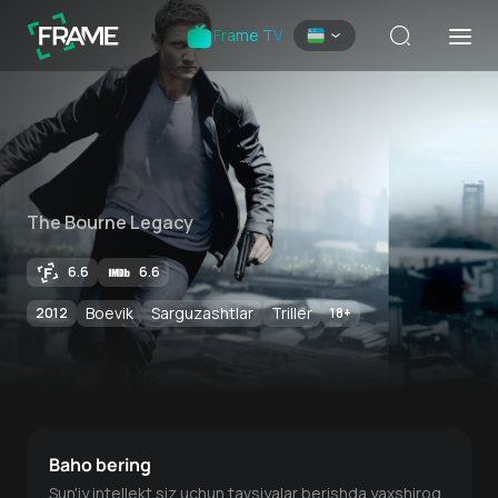
Frame TV
The Bourne Legacy
6.6
6.6
Boevik
Sarguzashtlar
Triller
2012
18
+
Baho bering
Sun'iy intellekt siz uchun tavsiyalar berishda yaxshiroq