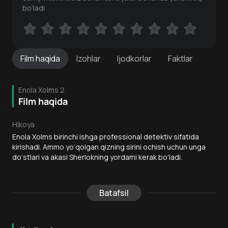
bo'ladi
1
1
2
2
3
3
4
4
5
5
6
6
7
7
8
8
9
9
10
10
Film
haqida
Izohlar
Ijodkorlar
Faktlar
Enola Xolms 2.
Film haqida
Hikoya
Enola Xolms birinchi ishga professional detektiv sifatida
kirishadi. Ammo yo‘qolgan qizning sirini ochish uchun unga
do‘stlari va akasi Sherlokning yordami kerak bo‘ladi.
Batafsil