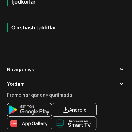
Ijodkorlar
O'xshash takliflar
7.9
8.6
16
+
18
+
Hafta Topi
Hafta Topi
Navigatsiya
Katalog
Yordam
TV
Aloqa
Frame
har qanday qurilmada
:
Ilovalar
Android