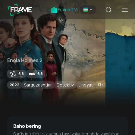
Frame TV
Enola Holmes 2
6.8
6.8
Sarguzashtlar
Detektiv
Jinoyat
2022
13
+
Baho bering
Sun'iy intellekt siz uchun tavsiyalar berishda yaxshiroq