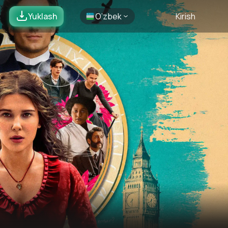
Yuklash
O’zbek
Kirish