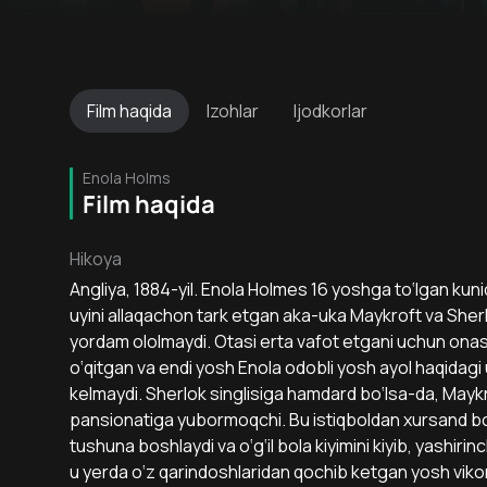
Film
haqida
Izohlar
Ijodkorlar
Enola Holms
Film haqida
Hikoya
Angliya, 1884-yil. Enola Holmes 16 yoshga to‘lgan kuni
uyini allaqachon tark etgan aka-uka Maykroft va Sher
yordam ololmaydi. Otasi erta vafot etgani uchun onasi - il
o‘qitgan va endi yosh Enola odobli yosh ayol haqida
kelmaydi. Sherlok singlisiga hamdard bo‘lsa-da, Maykro
pansionatiga yubormoqchi. Bu istiqboldan xursand bo
tushuna boshlaydi va o‘g‘il bola kiyimini kiyib, yashi
u yerda o‘z qarindoshlaridan qochib ketgan yosh vikon