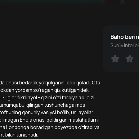
Baho beri
Sun'iy intell
1
1
2
2
da onasi bedarak yo‘qolganini bilib qoladi. Ota
lokdan yordam so‘ragan qiz kutilganidek
g‘or fikrli ayol - qizini o‘zi tarbiyalab, o‘zi
gi umumqabul qilingan tushunchaga mos
ft uning qonuniy vasiysi bo‘lib, uni ayollar
‘lmagan Enola onasi qoldirgan maslahatlarni
rincha Londonga boradigan poyezdga o‘tiradi va
t bilan tanishadi.