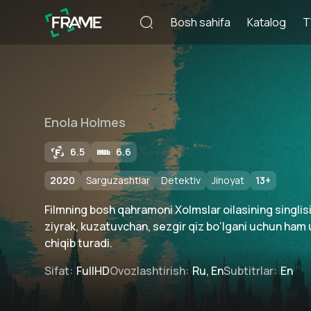
Bosh sahifa
Katalog
T
Enola Holmes
6.5
6.6
2020
Sarguzashtlar
Detektiv
Jinoyat
13
+
Filmning bosh qahramoni Xolmslar oilasining singlis
ziyrak, kuzatuvchan, sezgir qiz bo‘lgani uchun ham 
chiqib turadi.
Sifat
:
FullHD
Ovozlashtirish
:
Ru, En
Subtitrlar
:
En