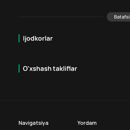
Batafsi
Ijodkorlar
O'xshash takliflar
7.4
18
+
6
+
Navigatsiya
Yordam