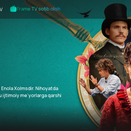
Frame TV sotib olish
V
i Enola Xolmsdir. Nihoyatda
u ijtimoiy me’yorlarga qarshi